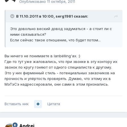
Опубликовано
11 октября, 2011
В 11.10.2011 в 10:00, serg1981 сказал:
Это довольно веский довод задуматься - а стоит ли с
ними связываться?
Если сейчас такое отношение, что будет потом...
Вы ничего не понимаете в lanbёlling'ах. :)
Где-то тут уже жаловались, что при звонке в эту контору их
звонок по кругу гоняют от одного специалиста к другому.
Это у них фирменный стиль - потенциальных заказчиков на
прочность и упёртость проверять. Думаю, что этому их в
МэТэСэ надрессеровали, они сами в этом признались.
Вставить ник
Цитата
Andrei