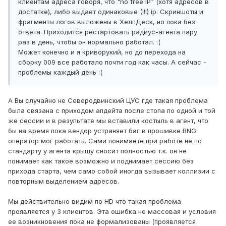
клиентам адреса говоря, что "no free IP" (хотя адресов в
достатке), либо выдает одинаковые (!!!) ip. Скриншоты и
фрагменты логов выложены в ХелпДеск, но пока без
ответа. Приходится рестартовать радиус-агента пару
раз в день, чтобы он нормально работал. :(
Может конечно и я криворукий, но до перехода на
сборку 009 все работало почти год как часы. А сейчас -
проблемы каждый день :(
А Вы случайно не Северодвинский ЦУС где такая проблема
была связана с приходом апдейта после стопа по одной и той
же сессии и в результате мы вставили костыль в агент, что
бы на время пока вендор устраняет баг в прошивке BNG
оператор мог работать. Сами понимаете при работе не по
стандарту у агента крышу сносит полностью т.к. он не
понимает как такое возможно и поднимает сессию без
прихода старта, чем само собой иногда вызывает коллизии с
повторным выделением адресов.
Мы действительно видим по HD что такая проблема
проявляется у 3 клиентов. Эта ошибка не массовая и условия
ее возникновения пока не формализованы (проявляется