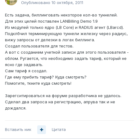
Опубликовано
10 октября, 2011
Есть задача, биллинговать некоторое кол-во туннелей.
Для этих целей поставлен LANBilling Demo 1.9
Из модулей только ядро (LB Core) и RADIUS агент (LBarcd).
Подклбчил терминирующую туннели железку через радиус,
вижу запросы от делезки в логах биллинга.
Создал пользователя для тестов.
А вот с созданием учетной записи для этого пользователя -
облом. Ругается, что необходимо задать тариф, который не
ясно где задавать.
Сам тариф я создал.
Где ему прибить тариф? Куда смотреть?
Помогите, ткните куда смотреть!
Зарегситироваться на форуме разработчика не удалось.
Сделал два запроса на регистрацию, апрува так и не
дождался.
Вставить ник
Цитата