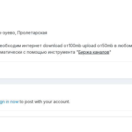
о-зуево, Пролетарская
еобходим интернет download от100mb upload от50mb в любом
матически с помощью инструмента "
Биржа каналов
"
ign in now
to post with your account.