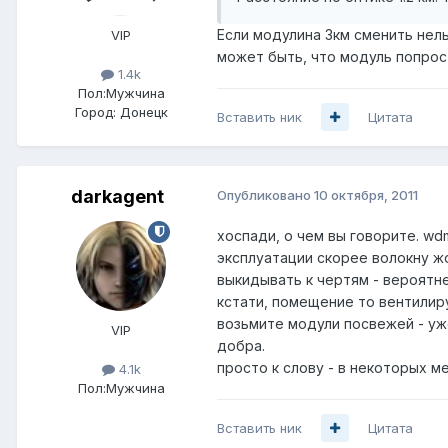
Если модулина 3км сменить нель
VIP
может быть, что модуль попрос
1.4k
Пол:
Мужчина
Город:
Донецк
Вставить ник
Цитата
darkagent
Опубликовано
10 октября, 2011
хоспади, о чем вы говорите. wdm
эксплуатации скорее волокну жо
выкидывать к чертям - вероятне
кстати, помещение то вентилир
возьмите модули посвежей - уж
VIP
добра.
просто к слову - в некоторых м
4.1k
Пол:
Мужчина
Вставить ник
Цитата