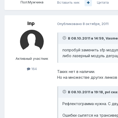
Пол:
Мужчина
Вставить ник
Цитата
Inp
Опубликовано
8 октября, 2011
В 08.10.2011 в 14:59, Vasme
попробуй заменить sfp модул
либо лазерный модуль дегра
Активный участник
164
Таких нет в наличии.
Но на множестве других линков
В 08.10.2011 в 19:18, pvl ска
Рефлектограмма нужна. С двух
Ошибки сыпятся на трансивер