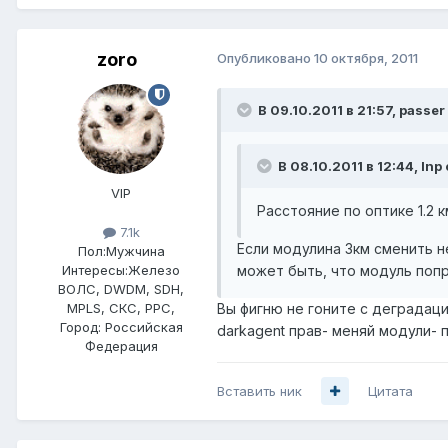
zoro
Опубликовано
10 октября, 2011
В 09.10.2011 в 21:57, passer
В 08.10.2011 в 12:44, Inp
VIP
Расстояние по оптике 1.2
7.1k
Если модулина 3км сменить н
Пол:
Мужчина
может быть, что модуль поп
Интересы:
Железо
ВОЛС, DWDM, SDH,
Вы фигню не гоните с деградацие
MPLS, СКС, РРС,
Город:
Российская
darkagent прав- меняй модули- п
Федерация
Вставить ник
Цитата