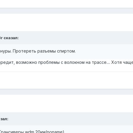
3r сказал:
шнуры. Протереть разъемы спиртом.
едит, возможно проблемы с волокном на трассе.... Хотя чаще
азал:
. Трансиверы wdm 20км(noname)