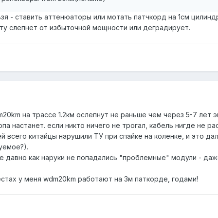
зя - ставить аттенюаторы или мотать патчкорд на 1см цилиндр
ту слепнет от избыточной мощности или деградирует.
20km на трассе 1.2км ослепнут не раньше чем через 5-7 лет экс
па настанет. если никто ничего не трогал, кабель нигде не р
й всего китайцы нарушили ТУ при спайке на коленке, и это да
уемое?).
е давно как наруки не попадались "проблемные" модули - даж
естах у меня wdm20km работают на 3м паткорде, годами!