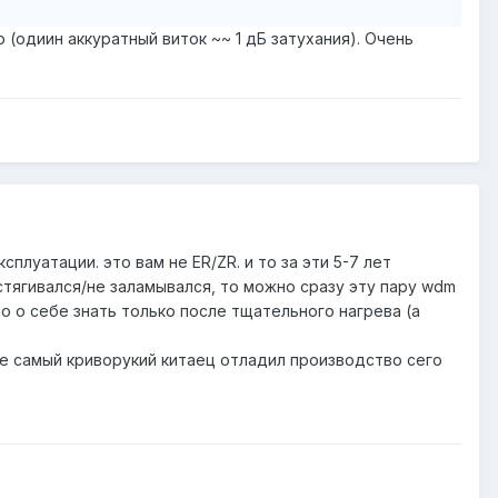
 (одиин аккуратный виток ~~ 1 дБ затухания). Очень
плуатации. это вам не ER/ZR. и то за эти 5-7 лет
астягивался/не заламывался, то можно сразу эту пару wdm
ло о себе знать только после тщательного нагрева (а
е самый криворукий китаец отладил производство сего