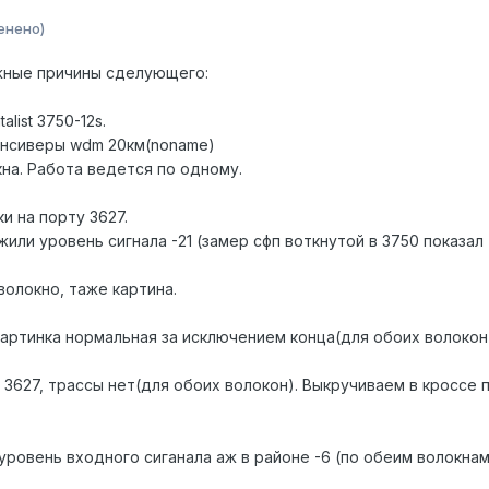
енено)
жные причины сделующего:
alist 3750-12s.
рансиверы wdm 20км(noname)
на. Работа ведется по одному.
и на порту 3627.
ли уровень сигнала -21 (замер сфп воткнутой в 3750 показал -
олокно, таже картина.
картинка нормальная за исключением конца(для обоих волокон
3627, трассы нет(для обоих волокон). Выкручиваем в кроссе п
ровень входного сиганала аж в районе -6 (по обеим волокнам