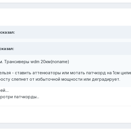
 сказал:
 сказал:
 км. Трансиверы wdm 20км(noname)
ельзя - ставить аттенюаторы или мотать патчкорд на 1см цилин
росту слепнет от избыточной мощности или деградирует.
й....
ротри патчкорды...