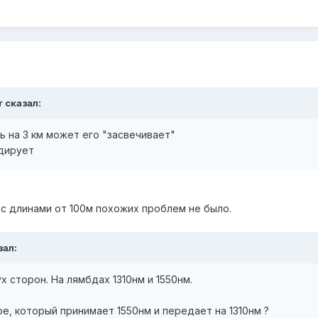
r сказал:
ь на 3 км может его "засвечивает"
дирует
 с длинами от 100м похожих проблем не было.
зал:
 сторон. На лямбдах 1310нм и 1550нм.
е, который принимает 1550нм и передает на 1310нм ?