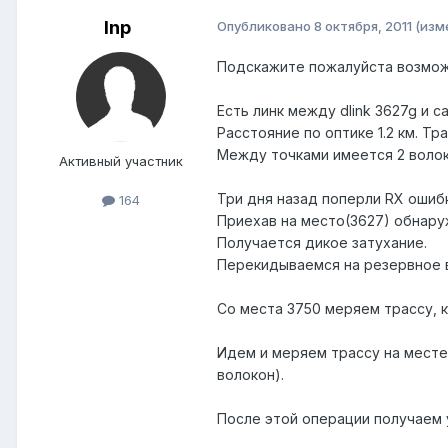
Inp
Опубликовано
8 октября, 2011
(изм
Подскажите пожалуйста возмо
Есть линк между dlink 3627g и cat
Расстояние по оптике 1.2 км. Т
Между точками имеется 2 волок
Активный участник
Три дня назад поперли RX ошибк
164
Приехав на место(3627) обнаружи
Получается дикое затухание.
Перекидываемся на резервное в
Со места 3750 меряем трассу, 
Идем и меряем трассу на месте 
волокон).
После этой операции получаем у