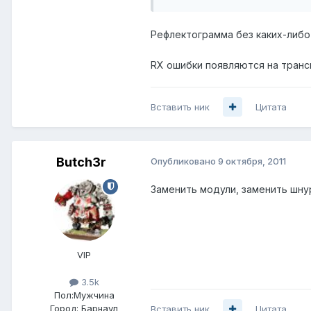
Рефлектограмма без каких-либо н
RX ошибки появляются на транс
Вставить ник
Цитата
Butch3r
Опубликовано
9 октября, 2011
Заменить модули, заменить шну
VIP
3.5k
Пол:
Мужчина
Город:
Барнаул
Вставить ник
Цитата