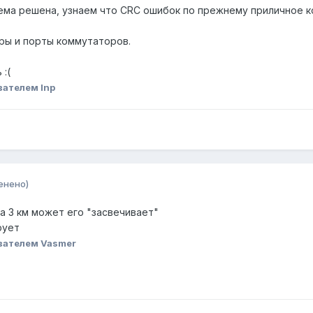
ема решена, узнаем что CRC ошибок по прежнему приличное к
ры и порты коммутаторов.
:(
вателем Inp
енено)
а 3 км может его "засвечивает"
рует
вателем Vasmer