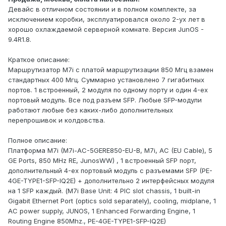
Девайс в отличном состоянии и в полном комплекте, за
исключением коробки, эксплуатировался около 2-ух лет в
хорошо охлаждаемой серверной комнате. Версия JunOS -
9.4R1.8.
Краткое описание:
Маршрутизатор M7i c платой маршрутизации 850 Мгц взамен
стандартных 400 Мгц. Суммарно установлено 7 гигабитных
портов. 1 встроенный, 2 модуля по одному порту и один 4-ех
портовый модуль. Все под разъем SFP. Любые SFP-модули
работают любые без каких-либо дополнительных
перепрошивок и колдовства.
Полное описание:
Платформа М7i (M7i-AC-5GERE850-EU-B, M7i, AC (EU Cable), 5
GE Ports, 850 MHz RE, JunosWW) , 1 встроенный SFP порт,
дополнительный 4-ех портовый модуль с разъемами SFP (PE-
4GE-TYPE1-SFP-IQ2E) + дополнительно 2 интерфейсных модуля
на 1 SFP каждый. (M7i Base Unit: 4 PIC slot chassis, 1 built-in
Gigabit Ethernet Port (optics sold separately), cooling, midplane, 1
AC power supply, JUNOS, 1 Enhanced Forwarding Engine, 1
Routing Engine 850Mhz., PE-4GE-TYPE1-SFP-IQ2E)