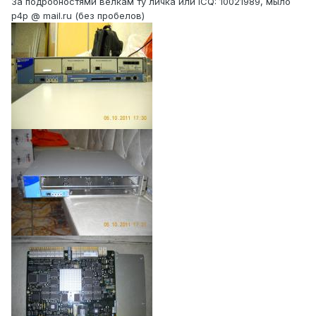
За подробностями велкам ту личка или ICQ: 10021989, мыло
p4p @ mail.ru (без пробелов)