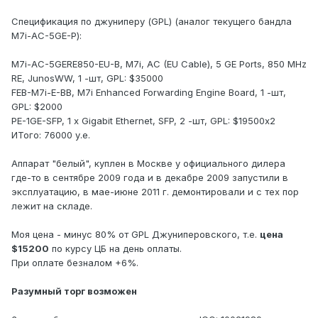
Спецификация по джуниперу (GPL) (аналог текущего бандла
M7i-AC-5GE-P):
M7i-AC-5GERE850-EU-B, M7i, AC (EU Cable), 5 GE Ports, 850 MHz
RE, JunosWW, 1 -шт, GPL: $35000
FEB-M7i-E-BB, M7i Enhanced Forwarding Engine Board, 1 -шт,
GPL: $2000
PE-1GE-SFP, 1 x Gigabit Ethernet, SFP, 2 -шт, GPL: $19500х2
ИТого: 76000 у.е.
Аппарат "белый", куплен в Москве у официального дилера
где-то в сентябре 2009 года и в декабре 2009 запустили в
эксплуатацию, в мае-июне 2011 г. демонтировали и с тех пор
лежит на складе.
Моя цена - минус 80% от GPL Джуниперовского, т.е.
цена
$15200
по курсу ЦБ на день оплаты.
При оплате безналом +6%.
Разумный торг возможен