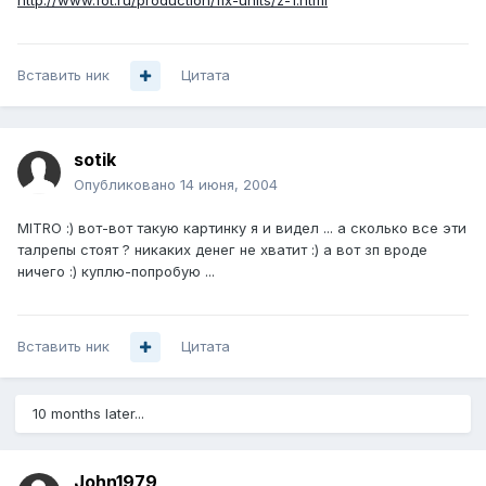
http://www.fot.ru/production/fix-units/z-1.html
Вставить ник
Цитата
sotik
Опубликовано
14 июня, 2004
MITRO :) вот-вот такую картинку я и видел ... а сколько все эти
талрепы стоят ? никаких денег не хватит :) а вот зп вроде
ничего :) куплю-попробую ...
Вставить ник
Цитата
10 months later...
John1979