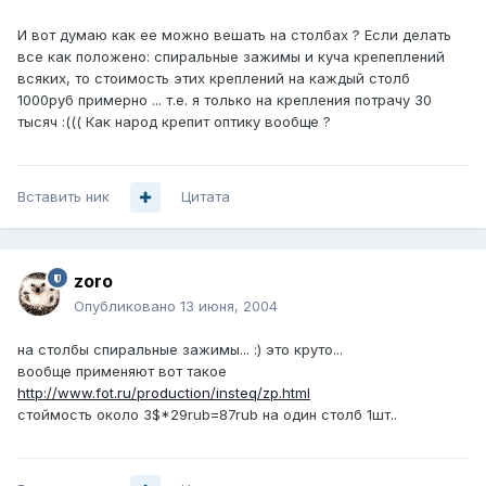
И вот думаю как ее можно вешать на столбах ? Если делать
все как положено: спиральные зажимы и куча крепеплений
всяких, то стоимость этих креплений на каждый столб
1000руб примерно ... т.е. я только на крепления потрачу 30
тысяч :((( Как народ крепит оптику вообще ?
Вставить ник
Цитата
zoro
Опубликовано
13 июня, 2004
на столбы спиральные зажимы... :) это круто...
вообще применяют вот такое
http://www.fot.ru/production/insteq/zp.html
стоймость около 3$*29rub=87rub на один столб 1шт..