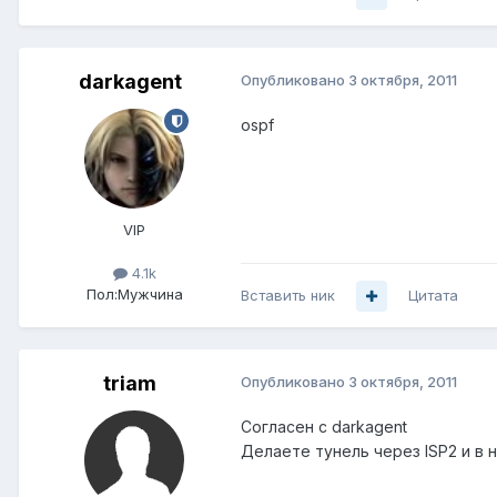
darkagent
Опубликовано
3 октября, 2011
ospf
VIP
4.1k
Пол:
Мужчина
Вставить ник
Цитата
triam
Опубликовано
3 октября, 2011
Согласен с darkagent
Делаете тунель через ISP2 и в 