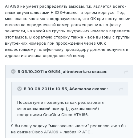
ATA186 не умеет распределять вызовы, т.к. является всего-
лишь двумя шлюзами H.323->аналог в одном корпусе. Под
многоканальностью я подразумеваю, что GK при поступлении
вызова на определенный номер должен решить по факту
занятости, на какой из группы внутренних номеров перевести
этот вызов. В обратную сторону также - все вызовы с группы
внутренних номеров при прохождении через GK к
вышестоящему телефонному провайдеру должны получить в
адресе источника определенный номер.
В 05.10.2011 в 09:54, altnetwork.ru сказал:
В 30.09.2011 в 10:55, ASemenov сказал:
Посоветуйте пожалуйста как реализовать
многоканальный номер (двухканальный)
средствами GnuGk и Cisco ATA186...
Я бы вашу задачу "многоканальности" реализовывал бы
на связке:Cisco ATA186 + любая IP АТС...