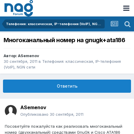
Телефония: классическая, IP-телефония (VoIP), NGN сети
Многоканальный номер на gnugk+ata186
Автор:
ASemenov
30 сентября, 2011
в
Телефония: классическая, IP-телефония
(VoIP), NGN сети
Ответить
ASemenov
Опубликовано
30 сентября, 2011
Посоветуйте пожалуйста как реализовать многоканальный
номер (двухканальный) средствами GnuGk и Cisco ATA186