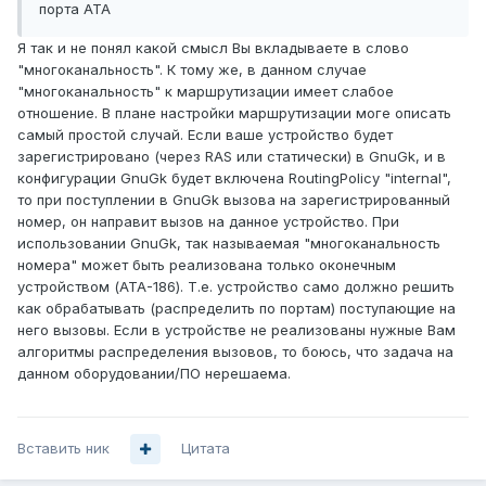
порта ATA
Я так и не понял какой смысл Вы вкладываете в слово
"многоканальность". К тому же, в данном случае
"многоканальность" к маршрутизации имеет слабое
отношение. В плане настройки маршрутизации моге описать
самый простой случай. Если ваше устройство будет
зарегистрировано (через RAS или статически) в GnuGk, и в
конфигурации GnuGk будет включена RoutingPolicy "internal",
то при поступлении в GnuGk вызова на зарегистрированный
номер, он направит вызов на данное устройство. При
использовании GnuGk, так называемая "многоканальность
номера" может быть реализована только оконечным
устройством (ATA-186). Т.е. устройство само должно решить
как обрабатывать (распределить по портам) поступающие на
него вызовы. Если в устройстве не реализованы нужные Вам
алгоритмы распределения вызовов, то боюсь, что задача на
данном оборудовании/ПО нерешаема.
Вставить ник
Цитата