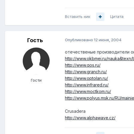
Вставить ник
Цитата
Гость
Опубликовано
12 июня, 2004
отечественые производители о
http://www.okbmei.ru/nauka&texn/
http://www.qos.ru/
http://www.granch.ru/
http://www.optolan.ru/
Гости
http://www.infrared.ru/
http://www.moctkom.ru/
http://www.polyus.msk.ru/RU/mainie
Crusadera
http://www.alphawave.cz/