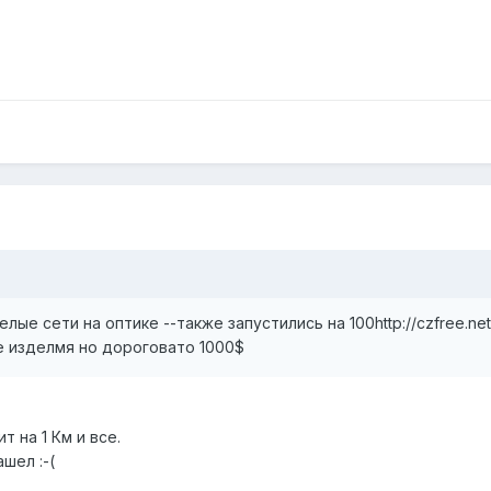
целые сети на оптике --также запустились на 100http://czfree.n
е изделмя но дороговато 1000$
т на 1 Км и все.
шел :-(