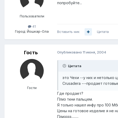
попробуйте...
Пользователи
41
Город:
Йошкар-Ола
Вставить ник
Цитата
Гость
Опубликовано
11 июня, 2004
Цитата
это Чехи --у них и нетолько 
Crusadera ---продает готовы
Гости
Где продает?
Плиз ткни пальцем.
Я только нашел инфу про 100 Мби
Цены на готовое изделие я не на
Плизззз.........