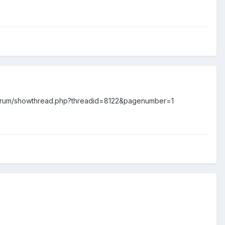
/forum/showthread.php?threadid=8122&pagenumber=1