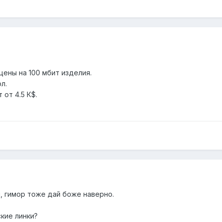
цены на 100 мбит изделия.
л.
 от 4.5 К$.
, гимор тоже дай боже наверно.
кие линки?