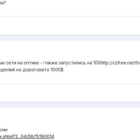
ли?
ые сети на оптике --также запустились на 100http://czfree.net
изделмя но дороговато 1000$
ссии
.shtml?2...04/06/11/160014