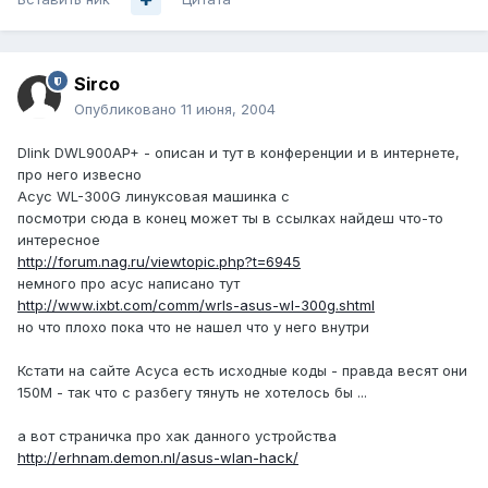
Sirco
Опубликовано
11 июня, 2004
Dlink DWL900AP+ - описан и тут в конференции и в интернете,
про него извесно
Асус WL-300G линуксовая машинка с
посмотри сюда в конец может ты в ссылках найдеш что-то
интересное
http://forum.nag.ru/viewtopic.php?t=6945
немного про асус написано тут
http://www.ixbt.com/comm/wrls-asus-wl-300g.shtml
но что плохо пока что не нашел что у него внутри
Кстати на сайте Асуса есть исходные коды - правда весят они
150М - так что с разбегу тянуть не хотелось бы ...
а вот страничка про хак данного устройства
http://erhnam.demon.nl/asus-wlan-hack/