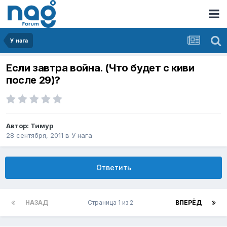
У нага
Если завтра война. (Что будет с киви
после 29)?
Автор:
Тимур
28 сентября, 2011
в
У нага
Ответить
НАЗАД
Страница 1 из 2
ВПЕРЁД