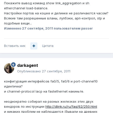
Покажите вывод команд show link_aggregation и sh
etherchannel load-balance.
Настройки портов на кошке и делинке не различаются часом?
Всякие там разрешенные вланы, лупбэки, арп-контрол, stp и
подобные вещи...
Изменено
27 сентября, 2011
пользователем passer
Вставить ник
Цитата
darkagent
Опубликовано
27 сентября, 2011
конфигурация интерфейсов fa0/5, fa0/6 и port-channel10
идентична?
и channel-protocol lacp на fastethernet накиньте.
неоднократно собирал на разных железках этих двух
вендоров по инструкции
http://dlink.ru/ru/faq/62/250.html
и никаких проблем не наблюдается (бывали на древних