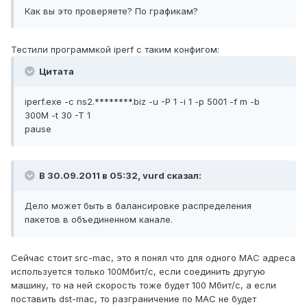
Как вы это проверяете? По графикам?
Тестили программкой iperf с таким конфигом:
Цитата
iperf.exe -c ns2.********.biz -u -P 1 -i 1 -p 5001 -f m -b
300M -t 30 -T 1
pause
В 30.09.2011 в 05:32, vurd сказал:
Дело может быть в балансировке распределения
пакетов в объединенном канале.
Сейчас стоит src-mac, это я понял что для одного МАС адреса
используется только 100Мбит/с, если соединить другую
машину, то на ней скорость тоже будет 100 Мбит/с, а если
поставить dst-mac, то разграничение по МАС не будет