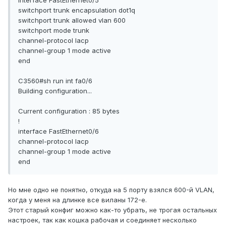
interface FastEthernet0/5
switchport trunk encapsulation dot1q
switchport trunk allowed vlan 600
switchport mode trunk
channel-protocol lacp
channel-group 1 mode active
end
C3560#sh run int fa0/6
Building configuration...
Current configuration : 85 bytes
!
interface FastEthernet0/6
channel-protocol lacp
channel-group 1 mode active
end
Но мне одно не понятно, откуда на 5 порту взялся 600-й VLAN,
когда у меня на длинке все виланы 172-е.
Этот старый конфиг можно как-то убрать, не трогая остальных
настроек, так как кошка рабочая и соединяет несколько