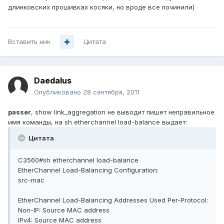
длинковских прошивках косяки, но вроде все починили)
Вставить ник
Цитата
Daedalus
Опубликовано
28 сентября, 2011
passer
, show link_aggregation не выводит пишет неправильное
имя команды, на sh etherchannel load-balance выдает:
Цитата
C3560#sh etherchannel load-balance
EtherChannel Load-Balancing Configuration:
src-mac
EtherChannel Load-Balancing Addresses Used Per-Protocol:
Non-IP: Source MAC address
IPv4: Source MAC address