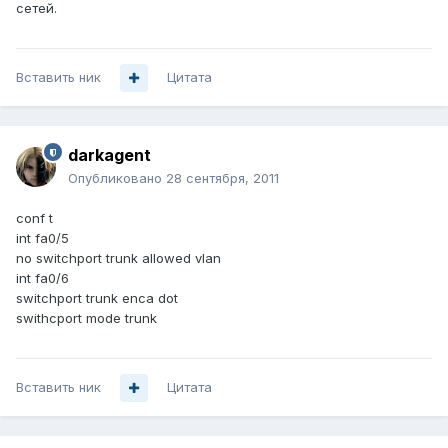
сетей.
Вставить ник
Цитата
darkagent
Опубликовано
28 сентября, 2011
conf t
int fa0/5
no switchport trunk allowed vlan
int fa0/6
switchport trunk enca dot
swithcport mode trunk
Вставить ник
Цитата