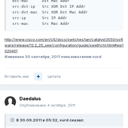
 dst-mac      Dst Mac Addr

 src-dst-ip   Src XOR Dst IP Addr

 src-dst-mac  Src XOR Dst Mac Addr

 src-ip       Src IP Addr

http://www.cisco.com/en/US/docs/switches/lan/catalyst3550/soft
ware/release/12.2_25_see/configuration/guide/swethchl.html#wp1
020401
Изменено
30 сентября, 2011
пользователем vurd
Вставить ник
Цитата
Daedalus
Опубликовано
4 октября, 2011
В 30.09.2011 в 05:32, vurd сказал: