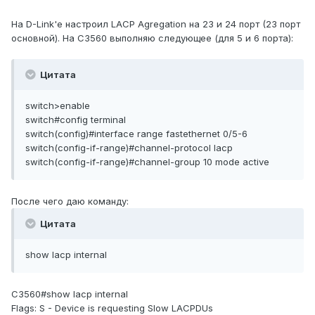
На D-Link'е настроил LACP Agregation на 23 и 24 порт (23 порт
основной). На C3560 выполняю следующее (для 5 и 6 порта):
Цитата
switch>enable
switch#config terminal
switch(config)#interface range fastethernet 0/5-6
switch(config-if-range)#channel-protocol lacp
switch(config-if-range)#channel-group 10 mode active
После чего даю команду:
Цитата
show lacp internal
C3560#show lacp internal
Flags: S - Device is requesting Slow LACPDUs