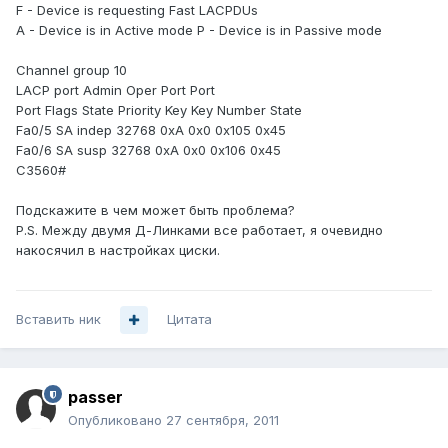
F - Device is requesting Fast LACPDUs
A - Device is in Active mode P - Device is in Passive mode
Channel group 10
LACP port Admin Oper Port Port
Port Flags State Priority Key Key Number State
Fa0/5 SA indep 32768 0xA 0x0 0x105 0x45
Fa0/6 SA susp 32768 0xA 0x0 0x106 0x45
C3560#
Подскажите в чем может быть проблема?
P.S. Между двумя Д-Линками все работает, я очевидно
накосячил в настройках циски.
Вставить ник
Цитата
passer
Опубликовано
27 сентября, 2011