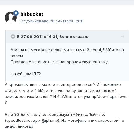
bitbucket
Опубликовано
28 сентября, 2011
В 27.09.2011 в 14:31, Sonne сказал:
У меня на мегафоне с окнами на глухой лес 4,5 Мбита на
прием.
Правда не на свисток, а наворонежскую антенку.
Накуй нам LTE?
А временем пинга можно поинтересоваться ? И насколько
стабильны эти 4.5Мбит в течении суток, а так же летом/
зимой/осенью/весной ? И 4.5Мбит это куда up/down/up+down
?
Я на 3G (мтс) получал максимум 3мбит rx, 1мбит tx
(speedtest.net app @iphone). На мегафоне этих скоростей не
видел никогда.