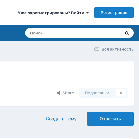
Регистрация
Уже зарегистрированы? Войти
Вся активность
Share
Подписчики
0
Создать тему
Ответить