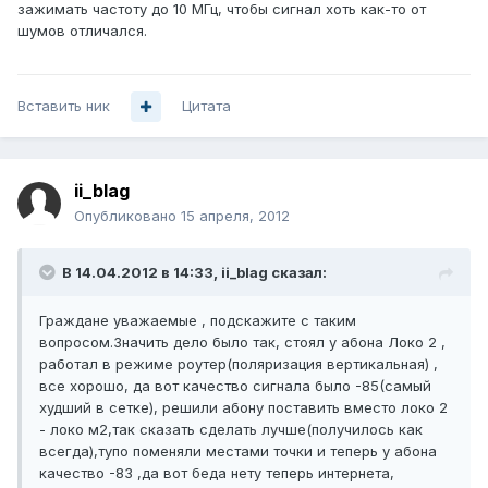
зажимать частоту до 10 МГц, чтобы сигнал хоть как-то от
шумов отличался.
Вставить ник
Цитата
ii_blag
Опубликовано
15 апреля, 2012
В 14.04.2012 в 14:33, ii_blag сказал:
Граждане уважаемые , подскажите с таким
вопросом.Значить дело было так, стоял у абона Локо 2 ,
работал в режиме роутер(поляризация вертикальная) ,
все хорошо, да вот качество сигнала было -85(самый
худший в сетке), решили абону поставить вместо локо 2
- локо м2,так сказать сделать лучше(получилось как
всегда),тупо поменяли местами точки и теперь у абона
качество -83 ,да вот беда нету теперь интернета,