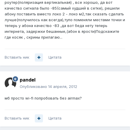
роутер(поляризация вертикальная) , все хорошо, да вот
качество сигнала было -85(самый худший в сетке), решили
абону поставить вместо локо 2 - локо м2,так сказать сделать
лучше(получилось как всегда),тупо поменяли местами точки и
теперь у абона качество -83 ,да вот беда нету теперь
интернета, задержки бешанные,(абон в ярости)Подскажите
где косяк , скрины прилагаю...
Вставить ник
Цитата
pandel
Опубликовано
14 апреля, 2012
мб просто wi-fi попробовать без airmax?
Вставить ник
Цитата