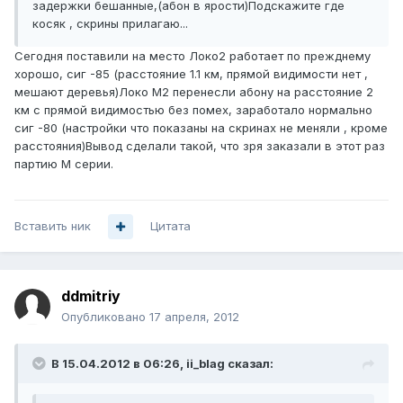
задержки бешанные,(абон в ярости)Подскажите где
косяк , скрины прилагаю...
Сегодня поставили на место Локо2 работает по прежднему
хорошо, сиг -85 (расстояние 1.1 км, прямой видимости нет ,
мешают деревья)Локо М2 перенесли абону на расстояние 2
км с прямой видимостью без помех, заработало нормально
сиг -80 (настройки что показаны на скринах не меняли , кроме
расстояния)Вывод сделали такой, что зря заказали в этот раз
партию М серии.
Вставить ник
Цитата
ddmitriy
Опубликовано
17 апреля, 2012
В 15.04.2012 в 06:26, ii_blag сказал: