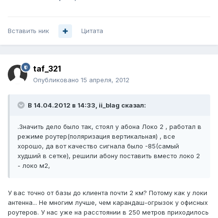
Вставить ник
Цитата
taf_321
Опубликовано
15 апреля, 2012
В 14.04.2012 в 14:33, ii_blag сказал:
.Значить дело было так, стоял у абона Локо 2 , работал в
режиме роутер(поляризация вертикальная) , все
хорошо, да вот качество сигнала было -85(самый
худший в сетке), решили абону поставить вместо локо 2
- локо м2,
У вас точно от базы до клиента почти 2 км? Потому как у локи
антенна... Не многим лучше, чем карандаш-огрызок у офисных
роутеров. У нас уже на расстоянии в 250 метров приходилось