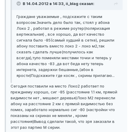
В 14.04.2012 в 14:33, ii_blag сказал:
Граждане уважаемые , подскажите с таким
вопросом.Значить дело было так, стоял у абона
Локо 2 , работал в режиме роутер(поляризация
вертикальная) , все хорошо, да вот качество
сигнала было -85(самый худший в сетке), решили
абону поставить вместо локо 2 - локо м2,так
сказать сделать лучше(получилось как
всегда),тупо поменяли местами точки и теперь у
абона качество -83 ,да вот беда нету теперь
интернета, задержки бешанные,(абон в
ярости)Подскажите где косяк , скрины прилагаю...
Сегодня поставили на место Локо2 работает по
прежднему хорошо, сиг -85 (расстояние 1.1 км, прямой
видимости нет , мешают деревья)Локо М2 перенесли
абону на расстояние 2 км с прямой видимостью без
помех, заработало нормально сиг -80 (настройки что
показаны на скринах не меняли , кроме
расстояния)Вывод сделали такой, что зря заказали в
этот раз партию М серии.