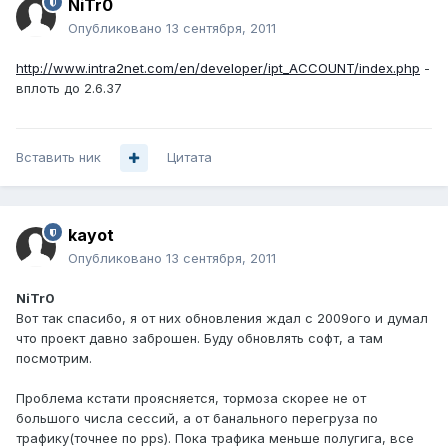
NiTr0
Опубликовано
13 сентября, 2011
http://www.intra2net.com/en/developer/ipt_ACCOUNT/index.php
-
вплоть до 2.6.37
Вставить ник
Цитата
kayot
Опубликовано
13 сентября, 2011
NiTr0
Вот так спасибо, я от них обновления ждал с 2009ого и думал
что проект давно заброшен. Буду обновлять софт, а там
посмотрим.
Проблема кстати проясняется, тормоза скорее не от
большого числа сессий, а от банального перегруза по
трафику(точнее по pps). Пока трафика меньше полугига, все