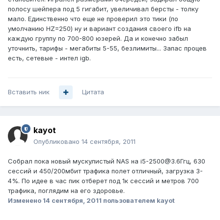
полосу шейпера под 5 гигабит, увеличивал берсты - толку
мало. Единственно что еще не проверил это тики (по
умолчанию HZ=250) ну и вариант создания своего ifb на
каждую группу по 700-800 юзерей. Да и конечно забыл
уточнить, тарифы - мегабиты 5-55, безлимиты... Запас процев
есть, сетевые - интел igb.
Вставить ник
Цитата
kayot
Опубликовано
14 сентября, 2011
Собрал пока новый мускулистый NAS на i5-2500@3.6Ггц, 630
сессий и 450/200мбит трафика полет отличный, загрузка 3-
4%. По идее в час пик отберет под 1к сессий и метров 700
трафика, поглядим на его здоровье.
Изменено
14 сентября, 2011
пользователем kayot