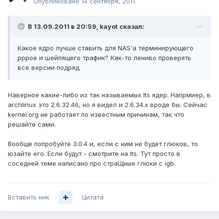
Опубликовано
14 сентября, 2011
В 13.09.2011 в 20:59, kayot сказал:
Какое ядро лучше ставить для NAS'a терминирующего
pppoe и шейпящего трафик? Как-то лениво проверять
все версии подряд.
Наверное какие-либо из так называемых lts ядер. Напрмиер, в
archlinux это 2.6.32.46, но я видел и 2.6.34.х вроде бы. Сейчас
kernel.org не работает по известным причинам, так что
решайте сами.
Вообще попробуйте 3.0.4 и, если с ним не будет глюков, то
юзайте его. Если будут - смотрите на lts. Тут просто в
соседней теме написано про страЩные глюки с igb.
Вставить ник
Цитата