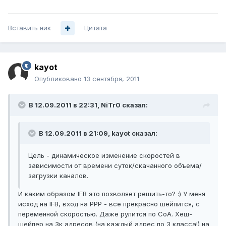
Вставить ник
Цитата
kayot
Опубликовано
13 сентября, 2011
В 12.09.2011 в 22:31, NiTr0 сказал:
В 12.09.2011 в 21:09, kayot сказал:
Цель - динамическое изменение скоростей в
зависимости от времени суток/скачанного объема/
загрузки каналов.
И каким образом IFB это позволяет решить-то? :) У меня
исход на IFB, вход на PPP - все прекрасно шейпится, с
переменной скоростью. Даже рулится по CoA. Хеш-
шейпер на 3к адресов (на каждый адрес по 3 класса!) на