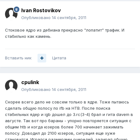
Ivan Rostovikov
Опубликовано
14 сентября, 2011
Стоковое ядро из дебиана прекрасно "лопатит" трафик. И
стабильно как камень.
Вставить ник
Цитата
cpulink
Опубликовано
14 сентября, 2011
Скорее всего дело не совсем только в ядре. Тоже пытаюсь
сделать общую полосу по ifb на HTB. После поиска
стабильных ядер и igb дошел до 3.rc(3-4) брал и гита davem в
августе. Так вот про бараны - упорно повторяется ситуация с
общим htb и когда юзеров более 700 начинает зажимать
полосу. Доводил до 2100 юзеров, ситуация еще хуже
становится. Игрался размерами очередей, задирал общую