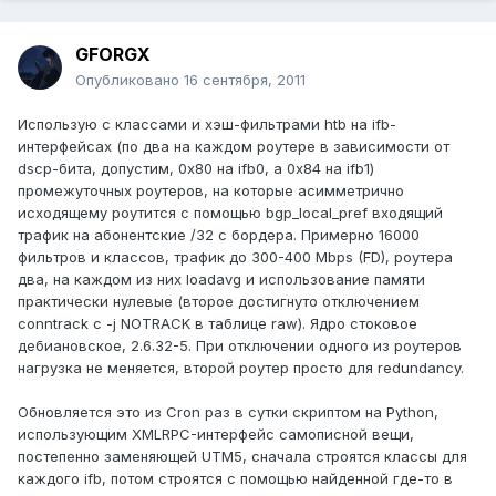
GFORGX
Опубликовано
16 сентября, 2011
Использую с классами и хэш-фильтрами htb на ifb-
интерфейсах (по два на каждом роутере в зависимости от
dscp-бита, допустим, 0x80 на ifb0, а 0x84 на ifb1)
промежуточных роутеров, на которые асимметрично
исходящему роутится с помощью bgp_local_pref входящий
трафик на абонентские /32 с бордера. Примерно 16000
фильтров и классов, трафик до 300-400 Mbps (FD), роутера
два, на каждом из них loadavg и использование памяти
практически нулевые (второе достигнуто отключением
conntrack с -j NOTRACK в таблице raw). Ядро стоковое
дебиановское, 2.6.32-5. При отключении одного из роутеров
нагрузка не меняется, второй роутер просто для redundancy.
Обновляется это из Cron раз в сутки скриптом на Python,
использующим XMLRPC-интерфейс самописной вещи,
постепенно заменяющей UTM5, сначала строятся классы для
каждого ifb, потом строятся с помощью найденной где-то в