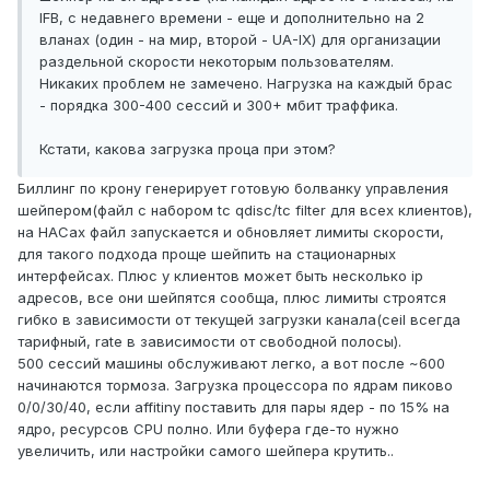
IFB, с недавнего времени - еще и дополнительно на 2
вланах (один - на мир, второй - UA-IX) для организации
раздельной скорости некоторым пользователям.
Никаких проблем не замечено. Нагрузка на каждый брас
- порядка 300-400 сессий и 300+ мбит траффика.
Кстати, какова загрузка проца при этом?
Биллинг по крону генерирует готовую болванку управления
шейпером(файл с набором tc qdisc/tc filter для всех клиентов),
на НАСах файл запускается и обновляет лимиты скорости,
для такого подхода проще шейпить на стационарных
интерфейсах. Плюс у клиентов может быть несколько ip
адресов, все они шейпятся сообща, плюс лимиты строятся
гибко в зависимости от текущей загрузки канала(ceil всегда
тарифный, rate в зависимости от свободной полосы).
500 сессий машины обслуживают легко, а вот после ~600
начинаются тормоза. Загрузка процессора по ядрам пиково
0/0/30/40, если affitiny поставить для пары ядер - по 15% на
ядро, ресурсов CPU полно. Или буфера где-то нужно
увеличить, или настройки самого шейпера крутить..