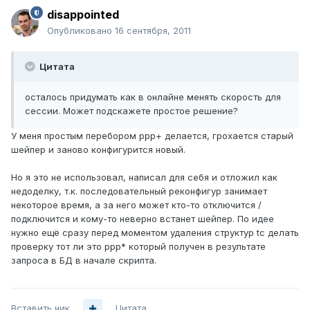
disappointed
Опубликовано
16 сентября, 2011
Цитата
осталось придумать как в онлайне менять скорость для
сессии. Может подскажете простое решение?
У меня простым перебором ppp+ делается, грохается старый
шейпер и заново конфигурится новый.
Но я это не использовал, написал для себя и отложил как
недоделку, т.к. последовательный реконфигур занимает
некоторое время, а за него может кто-то отключится /
подключится и кому-то неверно встанет шейпер. По идее
нужно ещё сразу перед моментом удаления структур tc делать
проверку тот ли это ppp* который получен в результате
запроса в БД в начале скрипта.
Вставить ник
Цитата