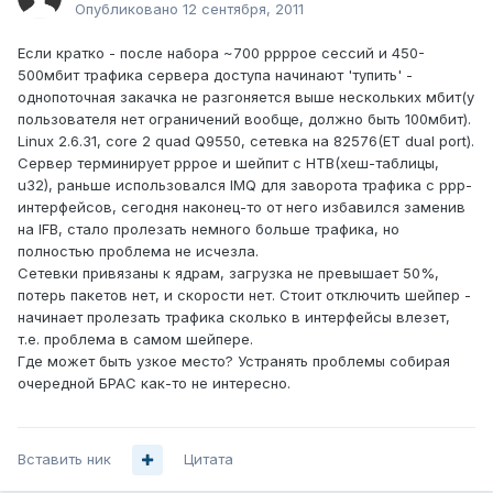
Опубликовано
12 сентября, 2011
Если кратко - после набора ~700 ppppoe сессий и 450-
500мбит трафика сервера доступа начинают 'тупить' -
однопоточная закачка не разгоняется выше нескольких мбит(у
пользователя нет ограничений вообще, должно быть 100мбит).
Linux 2.6.31, core 2 quad Q9550, сетевка на 82576(ET dual port).
Сервер терминирует pppoe и шейпит с HTB(хеш-таблицы,
u32), раньше использовался IMQ для заворота трафика с ppp-
интерфейсов, сегодня наконец-то от него избавился заменив
на IFB, стало пролезать немного больше трафика, но
полностью проблема не исчезла.
Сетевки привязаны к ядрам, загрузка не превышает 50%,
потерь пакетов нет, и скорости нет. Стоит отключить шейпер -
начинает пролезать трафика сколько в интерфейсы влезет,
т.е. проблема в самом шейпере.
Где может быть узкое место? Устранять проблемы собирая
очередной БРАС как-то не интересно.
Вставить ник
Цитата