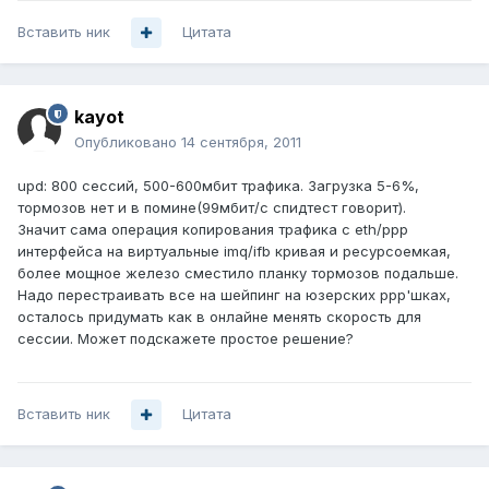
Вставить ник
Цитата
kayot
Опубликовано
14 сентября, 2011
upd: 800 сессий, 500-600мбит трафика. Загрузка 5-6%,
тормозов нет и в помине(99мбит/с спидтест говорит).
Значит сама операция копирования трафика с eth/ppp
интерфейса на виртуальные imq/ifb кривая и ресурсоемкая,
более мощное железо сместило планку тормозов подальше.
Надо перестраивать все на шейпинг на юзерских ppp'шках,
осталось придумать как в онлайне менять скорость для
сессии. Может подскажете простое решение?
Вставить ник
Цитата