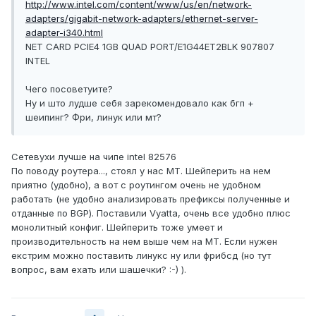
http://www.intel.com/content/www/us/en/network-
adapters/gigabit-network-adapters/ethernet-server-
adapter-i340.html
NET CARD PCIE4 1GB QUAD PORT/E1G44ET2BLK 907807
INTEL
Чего посоветуите?
Ну и што лудше себя зарекомендовало как бгп +
шеипинг? Фри, линук или мт?
Сетевухи лучше на чипе intel 82576
По поводу роутера..., стоял у нас MT. Шейперить на нем
приятно (удобно), а вот с роутингом очень не удобном
работать (не удобно анализировать префиксы полученные и
отданные по BGP). Поставили Vyatta, очень все удобно плюс
монолитный конфиг. Шейперить тоже умеет и
производительность на нем выше чем на MT. Если нужен
екстрим можно поставить линукс ну или фрибсд (но тут
вопрос, вам ехать или шашечки? :-) ).