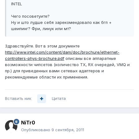
INTEL
Чего посоветуите?
Ну и што лудше себя зарекомендовало как бгп +
шеипинг? Фри, линук или мт?
Здравствуйте. Вот в этом документе
http://www.intel.com/content/dam/doc/brochure/ethernet-
controllers-phys-brochure.pdf
описаны все аппаратные
возможности чипсетов (количество TX, RX очередей, VMQ и
пр.) для приведенных вами сетевых адаптеров и
рекомендуемые области их применения.
Вставить ник
Цитата
NiTr0
Опубликовано
9 сентября, 2011