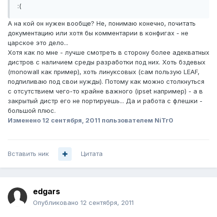
:(
А на кой он нужен вообще? Не, понимаю конечно, почитать
документацию или хотя бы комментарии в конфигах - не
царское это дело...
Хотя как по мне - лучше смотреть в сторону более адекватных
дистров с наличием среды разработки под них. Хоть бздевых
(monowall как пример), хоть линуксовых (сам пользую LEAF,
подпиливаю под свои нужды). Потому как можно столкнуться
с отсутствием чего-то крайне важного (ipset например) - а в
закрытый дистр его не портируешь... Да и работа с флешки -
большой плюс.
Изменено
12 сентября, 2011
пользователем NiTr0
Вставить ник
Цитата
edgars
Опубликовано
12 сентября, 2011