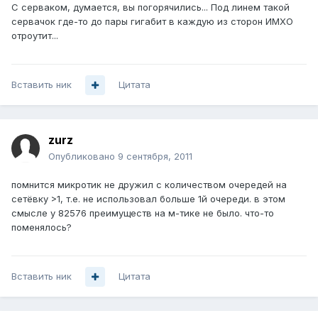
C серваком, думается, вы погорячились... Под линем такой
сервачок где-то до пары гигабит в каждую из сторон ИМХО
отроутит...
Вставить ник
Цитата
zurz
Опубликовано
9 сентября, 2011
помнится микротик не дружил с количеством очередей на
сетёвку >1, т.е. не использовал больше 1й очереди. в этом
смысле у 82576 преимуществ на м-тике не было. что-то
поменялось?
Вставить ник
Цитата