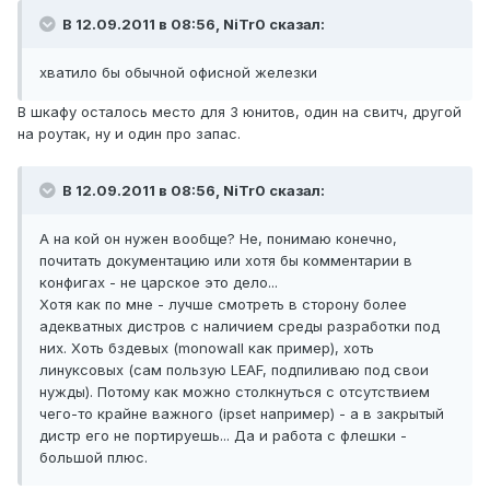
В 12.09.2011 в 08:56, NiTr0 сказал:
хватило бы обычной офисной железки
В шкафу осталось место для 3 юнитов, один на свитч, другой
на роутак, ну и один про запас.
В 12.09.2011 в 08:56, NiTr0 сказал:
А на кой он нужен вообще? Не, понимаю конечно,
почитать документацию или хотя бы комментарии в
конфигах - не царское это дело...
Хотя как по мне - лучше смотреть в сторону более
адекватных дистров с наличием среды разработки под
них. Хоть бздевых (monowall как пример), хоть
линуксовых (сам пользую LEAF, подпиливаю под свои
нужды). Потому как можно столкнуться с отсутствием
чего-то крайне важного (ipset например) - а в закрытый
дистр его не портируешь... Да и работа с флешки -
большой плюс.