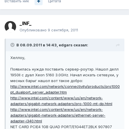
Вставить ник
Цитата
_INF_
Опубликовано
9 сентября, 2011
В 08.09.2011 в 14:43, edgars сказал:
Хеллоу,
Появилась нужда поставить сервер-роутэр. Нашол делл
1950II с дуал Xeon 5160 3.0GHz. Начал искать сетевухи, у
месных барыг нашол вот такое добро:
http://www.intel.com/network/connectivity/products/pro1000
pt_dualport_server_adapter.htm
http://www.intel.com/content/www/us/en/network-
adapters/gigabit-network-adapters/pro-1000-mt-dp.html
http://www.intel.com/content/www/us/en/network-
adapters/gigabit-network-adapters/ethernet-server-
adapter-i340.html
NET CARD PCIE4 1GB QUAD PORT/E1G44ET2BLK 907807