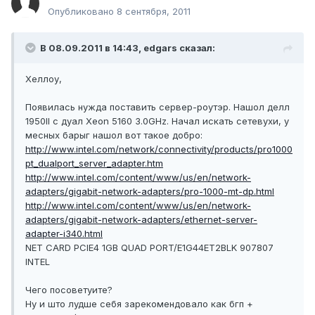
Опубликовано
8 сентября, 2011
В 08.09.2011 в 14:43, edgars сказал:
Хеллоу,
Появилась нужда поставить сервер-роутэр. Нашол делл
1950II с дуал Xeon 5160 3.0GHz. Начал искать сетевухи, у
месных барыг нашол вот такое добро:
http://www.intel.com/network/connectivity/products/pro1000
pt_dualport_server_adapter.htm
http://www.intel.com/content/www/us/en/network-
adapters/gigabit-network-adapters/pro-1000-mt-dp.html
http://www.intel.com/content/www/us/en/network-
adapters/gigabit-network-adapters/ethernet-server-
adapter-i340.html
NET CARD PCIE4 1GB QUAD PORT/E1G44ET2BLK 907807
INTEL
Чего посоветуите?
Ну и што лудше себя зарекомендовало как бгп +