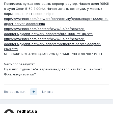
Появилась нужда поставить сервер-роутэр. Нашол делл 1950II
с дуал Xeon 5160 3.0GHz. Начал искать сетевухи, у месных
барыг нашол вот такое добро:
http://www.intel.com/network/connectivity/products/pro1000pt_du
alport_server_adapter.htm
http://www.intel.com/content/www/us/en/network-
adapters/gigabit-network-adapters/pro-1000-mt-dp.html
http://www.intel.com/content/www/us/en/network-
adapters/gigabit-network-adapters/ethernet-server-adapter-
i340.html
NET CARD PCIE4 1GB QUAD PORT/E1G44ET2BLK 907807 INTEL
Чего посоветуите?
Ну и што лудше себя зарекомендовало как бгп + шеипинг?
Фри, линук или мт?
Вставить ник
Цитата
redhat.ua