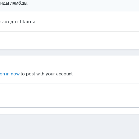
енды лямбды.
окно до г.Шахты.
ign in now
to post with your account.