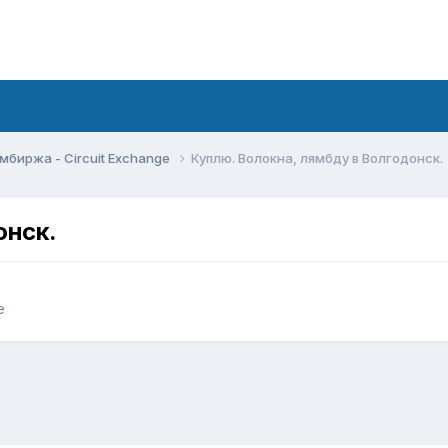
мбиржа - Circuit Exchange
Куплю. Волокна, лямбду в Волгодонск.
онск.
e