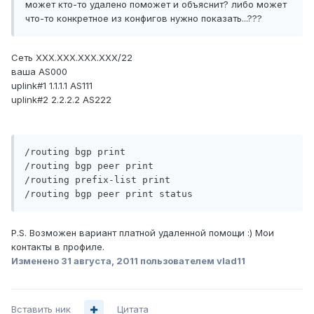
может кто-то удалено поможет и объяснит? либо может
что-то конкретное из конфигов нужно показать...???
Сеть XXX.XXX.XXX.XXX/22
ваша AS000
uplink#1 1.1.1.1 AS111
uplink#2 2.2.2.2 AS222
/routing bgp print

/routing bgp peer print

/routing prefix-list print

/routing bgp peer print status
P.S. Возможен вариант платной удаленной помощи :) Мои
контакты в профиле.
Изменено
31 августа, 2011
пользователем vlad11
Вставить ник
Цитата