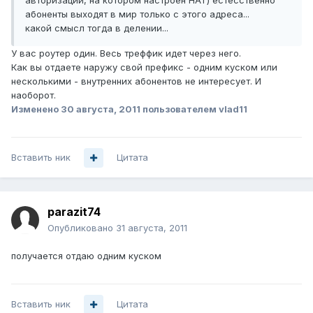
авторизации, на котором настроен НАТ) естесственно
абоненты выходят в мир только с этого адреса...
какой смысл тогда в делении...
У вас роутер один. Весь треффик идет через него.
Как вы отдаете наружу свой префикс - одним куском или
несколькими - внутренних абонентов не интересует. И
наоборот.
Изменено
30 августа, 2011
пользователем vlad11
Вставить ник
Цитата
parazit74
Опубликовано
31 августа, 2011
получается отдаю одним куском
Вставить ник
Цитата