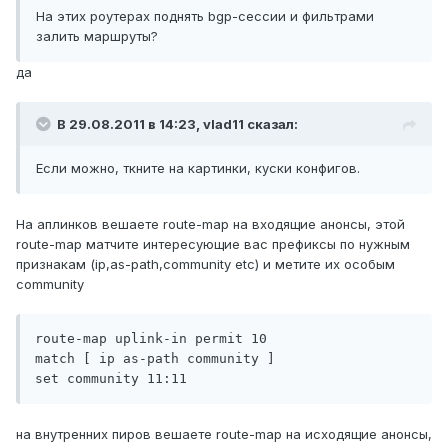
На этих роутерах поднять bgp-сессии и фильтрами
залить маршруты?
да
В 29.08.2011 в 14:23, vlad11 сказал:
Если можно, ткните на картинки, куски конфигов.
На аплинков вешаете route-map на входящие анонсы, этой
route-map матчите интересующие вас префиксы по нужным
признакам (ip,as-path,community etc) и метите их особым
community
route-map uplink-in permit 10

match [ ip as-path community ]

на внутренних пиров вешаете route-map на исходящие анонсы,