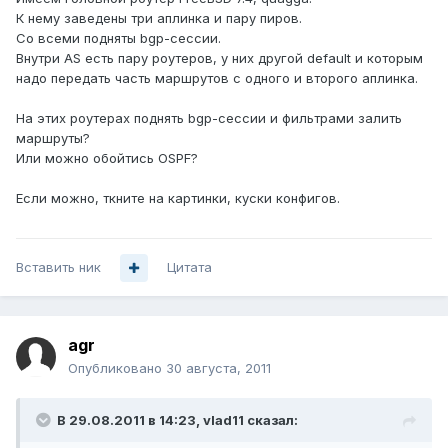
К нему заведены три аплинка и пару пиров.
Со всеми подняты bgp-сессии.
Внутри AS есть пару роутеров, у них другой default и которым
надо передать часть маршрутов с одного и второго аплинка.
На этих роутерах поднять bgp-сессии и фильтрами залить
маршруты?
Или можно обойтись OSPF?
Если можно, ткните на картинки, куски конфигов.
Вставить ник
Цитата
agr
Опубликовано
30 августа, 2011
В 29.08.2011 в 14:23, vlad11 сказал: