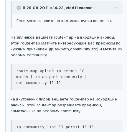
В 29.08.2011 в 14:23, vlad11 сказал:
Если можно, ткните на картинки, куски конфигов.
На аплинков вешаете route-map на входящие анонсы,
этой route-map матчите интересующие вас префиксы по
нужным признакам (ip,as-path,community etc) и метите их
особым community
route-map uplink-in permit 10

match [ ip as-path community ]

на внутренних пиров вешаете route-map на исходящие
анонсы, этой route-map разрешаете префиксы,
заматченные по особому community
ip community-list 11 permit 11:11
