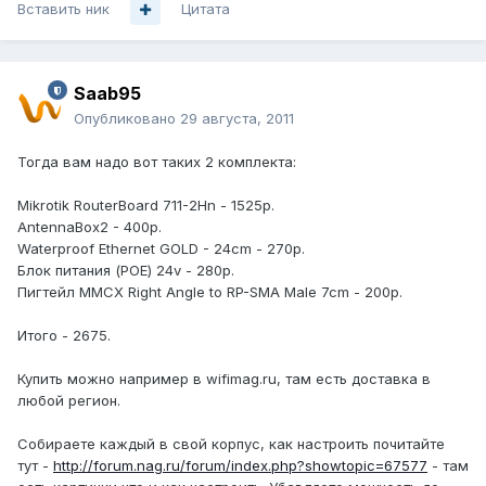
Вставить ник
Цитата
Saab95
Опубликовано
29 августа, 2011
Тогда вам надо вот таких 2 комплекта:
Mikrotik RouterBoard 711-2Hn - 1525р.
AntennaBox2 - 400р.
Waterproof Ethernet GOLD - 24cm - 270р.
Блок питания (POE) 24v - 280р.
Пигтейл MMCX Right Angle to RP-SMA Male 7cm - 200р.
Итого - 2675.
Купить можно например в wifimag.ru, там есть доставка в
любой регион.
Собираете каждый в свой корпус, как настроить почитайте
тут -
http://forum.nag.ru/forum/index.php?showtopic=67577
- там