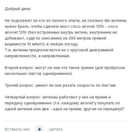
Добрый день!
Не подскажет ли кто из личного опыта, на сколько dbi антенны
нужно брать, чтобы сделать мост cisco aironet 1310 - cisco
aironet 1310 (без встроенных внутрь антенн, внутренние не
добивают, судя по описанию) на 200 метров прямой
видимости 10 мбит/с в любую погоду.
Т.е. антенны предполагается не с круговой диаграммой
направленности, а направленные.
Второй вопрос: могут ли они что такое транки (для проброски
нескольких vlan'ов одновременно).
Третий вопрос: умеют ли они резать скорость по vlan'ам.
Четвертый вопрос: антенны работают у них на прием и
передачу одновременно (т.е. каждому aironet'у покупать по
одной антенне или две - одна на прием, другая на передачу)?
Вставить ник
Цитата