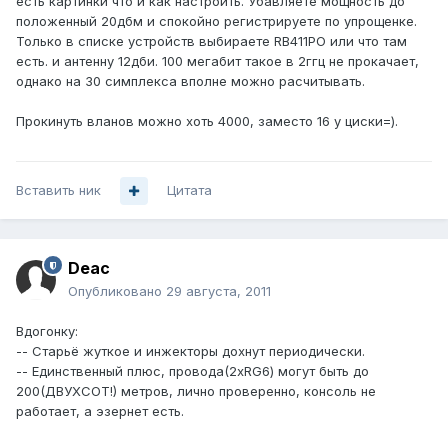
есть картинки что и как настроить. Убавляете мощность до
положенный 20дбм и спокойно регистрируете по упрощенке.
Только в списке устройств выбираете RB411PO или что там
есть. и антенну 12дби. 100 мегабит такое в 2ггц не прокачает,
однако на 30 симплекса вполне можно расчитывать.
Прокинуть вланов можно хоть 4000, заместо 16 у циски=).
Вставить ник
Цитата
Deac
Опубликовано
29 августа, 2011
Вдогонку:
-- Старьё жуткое и инжекторы дохнут периодически.
-- Единственный плюс, провода(2xRG6) могут быть до
200(ДВУХСОТ!) метров, лично проверенно, консоль не
работает, а эзернет есть.