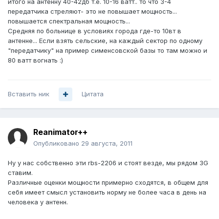
итого на антенну 40-42дб т.е. 10-16 ватт.. то что 3-4
передатчика стреляют- это не повышает мощность...
повышается спектральная мощность...
Средняя по больнице в условиях города где-то 10вт в
антенне... Если взять сельские, на каждый сектор по одному
"передатчику" на пример сименсовской базы то там можно и
80 ватт вогнать :)
Вставить ник
Цитата
Reanimator++
Опубликовано
29 августа, 2011
Ну у нас собственно эти rbs-2206 и стоят везде, мы рядом 3G
ставим.
Различные оценки мощности примерно сходятся, в общем для
себя имеет смысл установить норму не более часа в день на
человека у антенн.