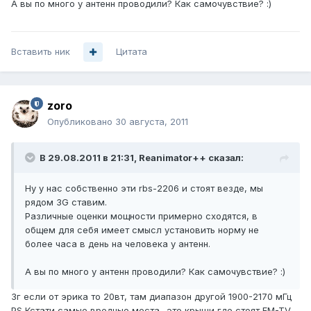
А вы по много у антенн проводили? Как самочувствие? :)
Вставить ник
Цитата
zoro
Опубликовано
30 августа, 2011
В 29.08.2011 в 21:31, Reanimator++ сказал:
Ну у нас собственно эти rbs-2206 и стоят везде, мы
рядом 3G ставим.
Различные оценки мощности примерно сходятся, в
общем для себя имеет смысл установить норму не
более часа в день на человека у антенн.
А вы по много у антенн проводили? Как самочувствие? :)
3г если от эрика то 20вт, там диапазон другой 1900-2170 мГц
PS Кстати самые вредные места- это крыши где стоят FM-TV