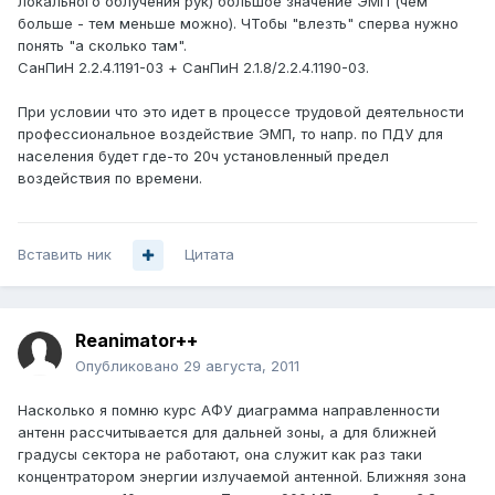
локального облучения рук) большое значение ЭМП (чем
больше - тем меньше можно). ЧТобы "влезть" сперва нужно
понять "а сколько там".
СанПиН 2.2.4.1191-03 + СанПиН 2.1.8/2.2.4.1190-03.
При условии что это идет в процессе трудовой деятельности
профессиональное воздействие ЭМП, то напр. по ПДУ для
населения будет где-то 20ч установленный предел
воздействия по времени.
Вставить ник
Цитата
Reanimator++
Опубликовано
29 августа, 2011
Насколько я помню курс АФУ диаграмма направленности
антенн рассчитывается для дальней зоны, а для ближней
градусы сектора не работают, она служит как раз таки
концентратором энергии излучаемой антенной. Ближняя зона