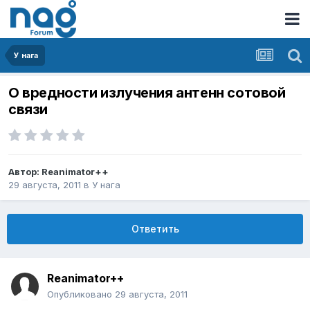
У нага
О вредности излучения антенн сотовой
связи
Автор:
Reanimator++
29 августа, 2011
в
У нага
Ответить
Reanimator++
Опубликовано
29 августа, 2011