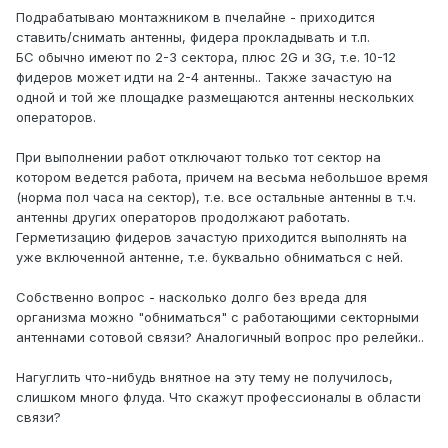
Подрабатываю монтажником в пчелайне - приходится
ставить/снимать антенны, фидера прокладывать и т.п.
БС обычно имеют по 2-3 сектора, плюс 2G и 3G, т.е. 10-12
фидеров может идти на 2-4 антенны.. Также зачастую на
одной и той же площадке размещаются антенны нескольких
операторов.
При выполнении работ отключают только тот сектор на
котором ведется работа, причем на весьма небольшое время
(норма пол часа на сектор), т.е. все остальные антенны в т.ч.
антенны других операторов продолжают работать.
Герметизацию фидеров зачастую приходится выполнять на
уже включенной антенне, т.е. буквально обниматься с ней.
Собственно вопрос - насколько долго без вреда для
организма можно "обниматься" с работающими секторными
антеннами сотовой связи? Аналогичный вопрос про релейки..
Нагуглить что-нибудь внятное на эту тему не получилось,
слишком много флуда. Что скажут профессионалы в области
связи?