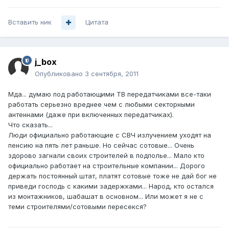
Вставить ник
Цитата
j_box
Опубликовано
3 сентября, 2011
Мда... думаю под работающими ТВ передатчиками все-таки
работать серьезно вреднее чем с любыми секторными
антеннами (даже при включенных передатчиках).
Что сказать...
Люди официально работающие с СВЧ излучением уходят на
пенсию на пять лет раньше. Но сейчас сотовые... Очень
здорово загнали своих строителей в подполье... Мало кто
официально работает на строительные компании... Дорого
держать постоянный штат, платят сотовые тоже не дай бог не
приведи господь с какими задержками... Народ, кто остался
из монтажников, шабашат в основном... Или может я не с
теми строителями/сотовыми пересекся?