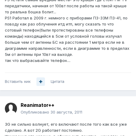
передатчики, начиная от 100вт после работы на такой крыше
то реальна бошка болит...
PS1 Работал в 2009 г. немного с приборами П3-33М П3-41, по
поводу как раз облучения итд итп, могу сказать то что
сотовый телефон(были протестированы все телефоны
команды) находящийся в 5см от условной головы излучал
больше чем от антенны БС на расстоянии 1 метра если не в
диаграмме направленности, если в диаграмме то в пределах
5м от антенны при 10вт на выходе.
так что выбрасывайте телефон....
Вставить ник
Цитата
Reanimator++
Опубликовано
30 августа, 2011
3G не сильно волнует, его включают после того как все уже
сделано. А вот 2G работает постоянно.