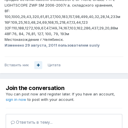
LIGHTSCOPE ZWP SM 2006-2007г.в. складского хранения,
8F:
100,1000,29,43,320,61,81,27,100,183,157,98,499,40,32,28,14,233м
16F:109,25,163,48,24,69,168,15,218,47,13,44,123
32F:110,188,1272,109,67,47,149,74,167,103,162,286,437,29,20,88м
48F:76, 84, 76,81, 127, 100, 79, 193м
Местонахождение г.Челябинск.
Изменено
29 августа, 2011
пользователем susly
Вставить ник
Цитата
Join the conversation
You can post now and register later. If you have an account,
sign in now
to post with your account.
Ответить в тему...