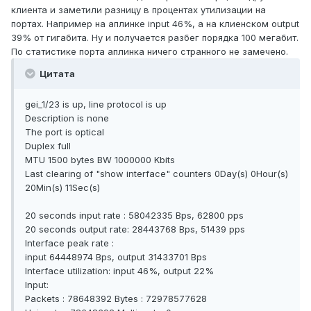
клиента и заметили разницу в процентах утилизации на
портах. Например на аплинке input 46%, а на клиенском output
39% от гигабита. Ну и получается разбег порядка 100 мегабит.
По статистике порта аплинка ничего странного не замечено.
Цитата
gei_1/23 is up, line protocol is up
Description is none
The port is optical
Duplex full
MTU 1500 bytes BW 1000000 Kbits
Last clearing of "show interface" counters 0Day(s) 0Hour(s)
20Min(s) 11Sec(s)
20 seconds input rate : 58042335 Bps, 62800 pps
20 seconds output rate: 28443768 Bps, 51439 pps
Interface peak rate :
input 64448974 Bps, output 31433701 Bps
Interface utilization: input 46%, output 22%
Input:
Packets : 78648392 Bytes : 72978577628