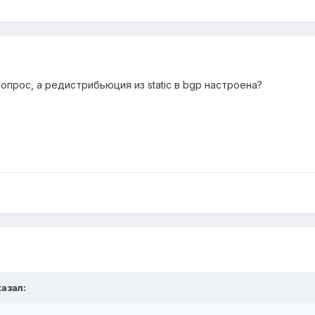
прос, а редистрибьюция из static в bgp настроена?
казал: