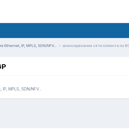
Ethernet, IP, MPLS, SDN/NFV...
анонсирвоание сети клиента по B
GP
 IP, MPLS, SDN/NFV...