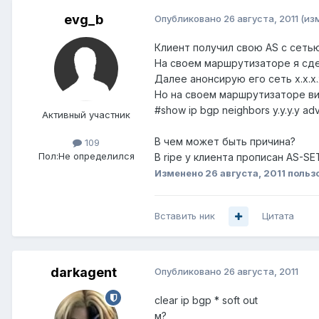
evg_b
Опубликовано
26 августа, 2011
(из
Клиент получил свою AS c сеть
На своем маршрутизаторе я сде
Далее анонсирую его сеть x.x.x.
Но на своем маршрутизаторе в
#show ip bgp neighbors y.y.y.y ad
Активный участник
В чем может быть причина?
109
Пол:
Не определился
В ripe у клиента прописан AS-SE
Изменено
26 августа, 2011
польз
Вставить ник
Цитата
darkagent
Опубликовано
26 августа, 2011
clear ip bgp * soft out
м?