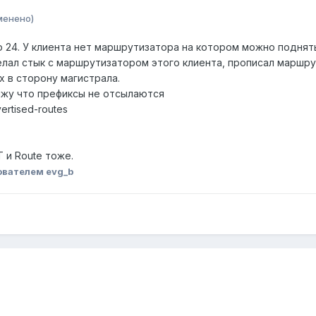
менено)
ю 24. У клиента нет маршрутизатора на котором можно поднят
лал стык с маршрутизатором этого клиента, прописал маршрут
x в сторону магистрала.
ижу что префиксы не отсылаются
vertised-routes
T и Route тоже.
ователем evg_b