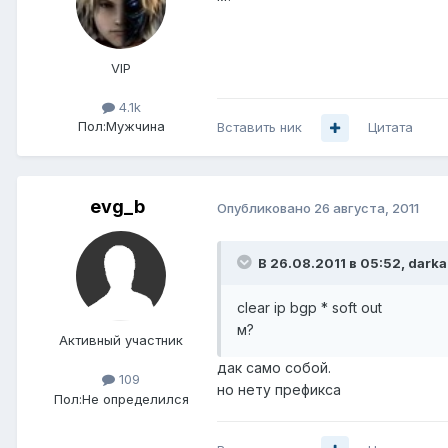
VIP
4.1k
Пол:
Мужчина
Вставить ник
Цитата
evg_b
Опубликовано
26 августа, 2011
В 26.08.2011 в 05:52, darka
clear ip bgp * soft out
м?
Активный участник
дак само собой.
109
но нету префикса
Пол:
Не определился