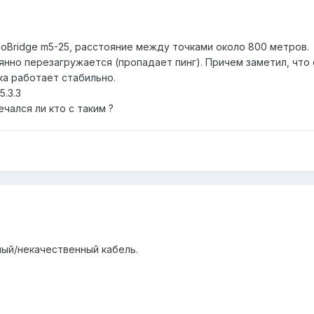
noBridge m5-25, расстояние между точками около 800 метров.
янно перезагружается (пропадает пинг). Причем заметил, что
чка работает стабильно.
.3.3
чался ли кто с таким ?
ый/некачественный кабель.