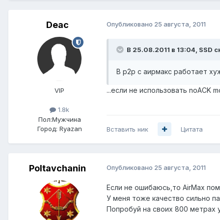
Deac
Опубликовано
25 августа, 2011
В 25.08.2011 в 13:04, SSD с
В р2р с аирмакс работает ху
...если не использовать noACK m
VIP
1.8k
Пол:
Мужчина
Город:
Ryazan
Вставить ник
Цитата
Poltavchanin
Опубликовано
25 августа, 2011
Если не ошибаюсь,то AirMax пом
У меня тоже качество сильно па
Попробуй на своих 800 метрах