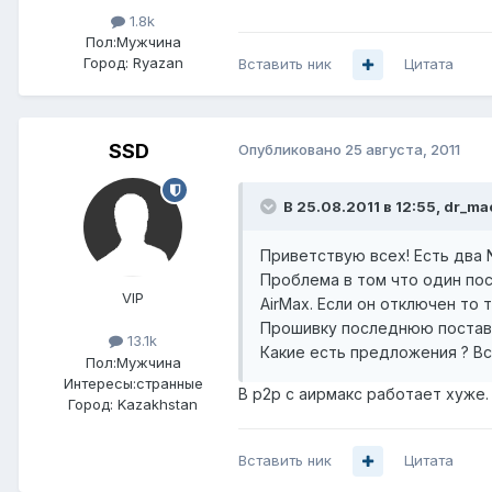
1.8k
Пол:
Мужчина
Город:
Ryazan
Вставить ник
Цитата
SSD
Опубликовано
25 августа, 2011
В 25.08.2011 в 12:55, dr_ma
Приветствую всех! Есть два 
Проблема в том что один пос
VIP
AirMax. Если он отключен то 
Прошивку последнюю постави
13.1k
Какие есть предложения ? Вс
Пол:
Мужчина
Интересы:
странные
В р2р с аирмакс работает хуже.
Город:
Kazakhstan
Вставить ник
Цитата