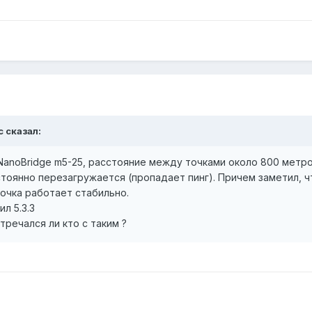
c сказал:
NanoBridge m5-25, расстояние между точками около 800 метро
тоянно перезагружается (пропадает пинг). Причем заметил, 
точка работает стабильно.
л 5.3.3
тречался ли кто с таким ?