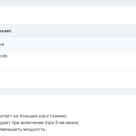
казал:
же
ode.
огает на больших расстояниях.
дает при включении (при 9 км.линка).
 уменьшить мощность.