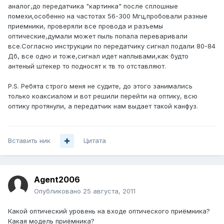
аналог,до передатчика "картинка" после сплошные
помехи,особенно на частотах 56-300 Мгц,пробовали разные
приемники, проверяли все провода и разъемы
оптические,думали может пыль попала переваривали
все.Согласно инструкции по передатчику сигнал подали 80-84
Дб, все одно и тоже,сигнал идет наплывами,как будто
антеный штекер то подносят к тв то отставляют.
P.S. Ребята строго меня не судите, до этого занимались
только коаксиалом и вот решили перейти на оптику, всю
оптику протянули, а передатчик нам выдает такой канфуз.
Вставить ник
Цитата
Agent2006
Опубликовано
25 августа, 2011
Какой оптический уровень на входе оптического приёмника?
Какая модель приёмника?