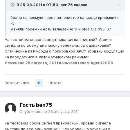
В 25.08.2011 в 07:50, ben75 сказал:
брали на прямую через антюниатор на входе приемника
-5
меняли приемни есть телемак AF11 и SNR-OR-095-07
На тестовом соске передатчика сигнал чистый? Уровни
сигнала по всему диапазону телеканалов одинаковые?
Оптические патчкорды с полировкой APC? Уровень модуляции
на передатчике в автоматическом режиме?
Изменено
25 августа, 2011
пользователем Agent2006
Вставить ник
Цитата
Гость ben75
Опубликовано
26 августа, 2011
на тестовом соске сигнал прекрасный, уровни сигнала
выставили все одинаковые +-1дб,уровень модуляции в