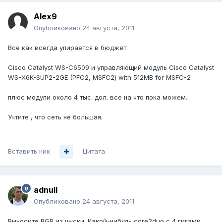
Alex9
Опубликовано
24 августа, 2011
Все как всегда упирается в бюджет.
Cisco Catalyst WS-C6509 и управляющий модуль Cisco Catalyst
WS-X6K-SUP2-2GE (PFC2, MSFC2) with 512MB for MSFC-2
плюс модули около 4 тыс. дол. все на что пока можем.
Учтите , что сеть не большая.
Вставить ник
Цитата
adnull
Опубликовано
24 августа, 2011
Выносите BGP из цыски. Какой-нибудь core2duo с 4 гигами