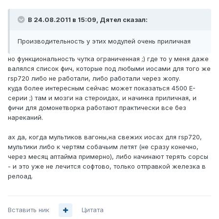
В 24.08.2011 в 15:09, Дятел сказал:
Производительность у этих модулей очень приличная
но функциональность чутка ограниченная ;) где то у меня даже
валялся список фич, которые под любыми иосами для того же
rsp720 либо не работали, либо работали через жопу.
куда более интересным сейчас может показаться 4500 E-
серии ;) там и мозги на стероидах, и начинка приличная, и
фичи для домонетворка работают практически все без
нареканий.
ах да, когда мультиков вагоны,на свежих иосах для rsp720,
мультики либо к чертям собачьим летят (не сразу конечно,
через месяц аптайма примерно), либо начинают терять сорсы
- и это уже не лечится софтово, только отправкой железка в
релоад.
Вставить ник
Цитата