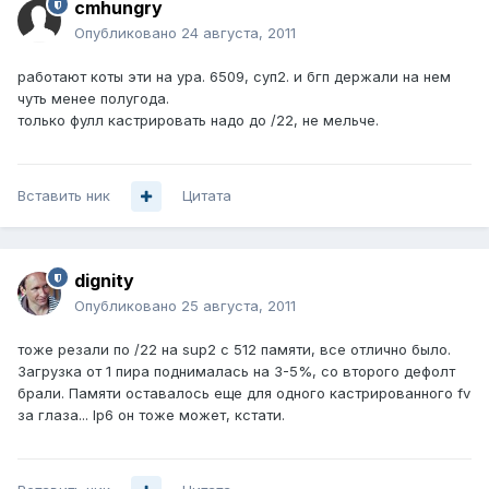
cmhungry
Опубликовано
24 августа, 2011
работают коты эти на ура. 6509, суп2. и бгп держали на нем
чуть менее полугода.
только фулл кастрировать надо до /22, не мельче.
Вставить ник
Цитата
dignity
Опубликовано
25 августа, 2011
тоже резали по /22 на sup2 с 512 памяти, все отлично было.
Загрузка от 1 пира поднималась на 3-5%, со второго дефолт
брали. Памяти оставалось еще для одного кастрированного fv
за глаза... Ip6 он тоже может, кстати.