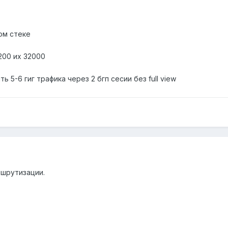
ом стеке
200 их 32000
 5-6 гиг трафика через 2 бгп сесии без full view
ршрутизации.