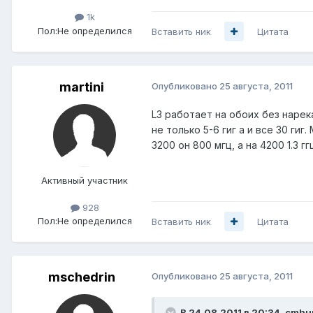
1k
Пол:
Не определился
Вставить ник
Цитата
martini
Опубликовано
25 августа, 2011
L3 работает на обоих без нарек
не только 5-6 гиг а и все 30 ги
3200 он 800 мгц, а на 4200 1.3 гг
Активный участник
928
Пол:
Не определился
Вставить ник
Цитата
mschedrin
Опубликовано
25 августа, 2011
В 24.08.2011 в 20:34, cmhu