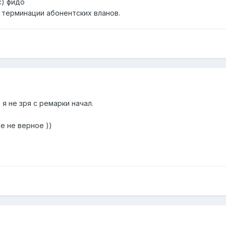
с) фидо
з терминации абонентских вланов.
. я не зря с ремарки начал.
 не верное ))