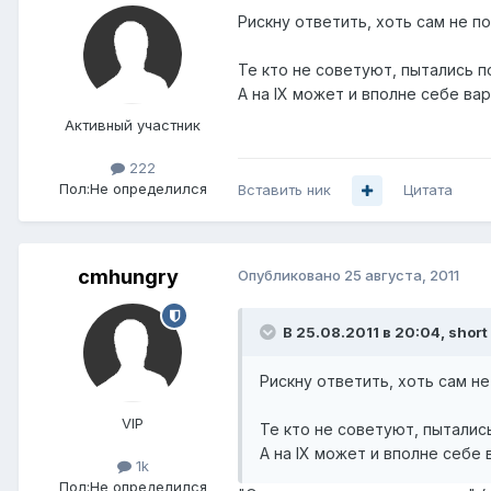
Рискну ответить, хоть сам не по
Те кто не советуют, пытались по
А на IX может и вполне себе ва
Активный участник
222
Пол:
Не определился
Вставить ник
Цитата
cmhungry
Опубликовано
25 августа, 2011
В 25.08.2011 в 20:04, short
Рискну ответить, хоть сам не
VIP
Те кто не советуют, пытались
А на IX может и вполне себе 
1k
Пол:
Не определился