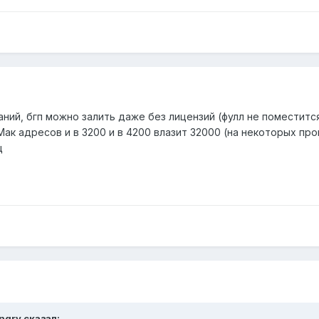
аний, бгп можно залить даже без лицензий (фулл не поместитс
г. Мак адресов и в 3200 и в 4200 влазит 32000 (на некоторых пр
ц
ngry сказал: