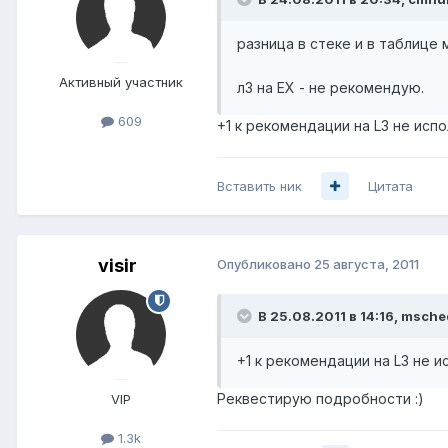
разница в стеке и в таблице
Активный участник
л3 на ЕХ - не рекомендую.
609
+1 к рекомендации на L3 не испо
Вставить ник
Цитата
visir
Опубликовано
25 августа, 2011
В 25.08.2011 в 14:16, msche
+1 к рекомендации на L3 не и
Реквестирую подробности :)
VIP
1.3k