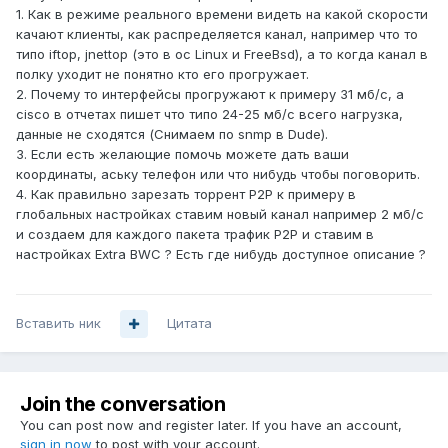
1. Как в режиме реального времени видеть на какой скорости
качают клиенты, как распределяется канал, например что то
типо iftop, jnettop (это в ос Linux и FreeBsd), а то когда канал в
полку уходит не понятно кто его прогружает.
2. Почему то интерфейсы прогружают к примеру 31 мб/с, а
cisco в отчетах пишет что типо 24-25 мб/с всего нагрузка,
данные не сходятся (Снимаем по snmp в Dude).
3. Если есть желающие помочь можете дать ваши
координаты, аську телефон или что нибудь чтобы поговорить.
4. Как правильно зарезать торрент P2P к примеру в
глобальных настройках ставим новый канал например 2 мб/с
и создаем для каждого пакета трафик P2P и ставим в
настройках Extra BWC ? Есть где нибудь доступное описание ?
Вставить ник
Цитата
Join the conversation
You can post now and register later. If you have an account,
sign in now
to post with your account.