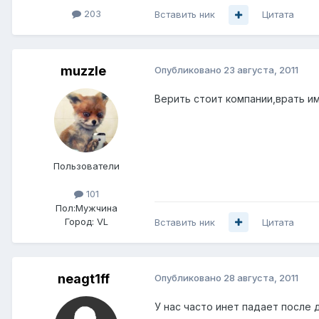
203
Вставить ник
Цитата
muzzle
Опубликовано
23 августа, 2011
Верить стоит компании,врать и
Пользователи
101
Пол:
Мужчина
Город:
VL
Вставить ник
Цитата
neagt1ff
Опубликовано
28 августа, 2011
У нас часто инет падает после