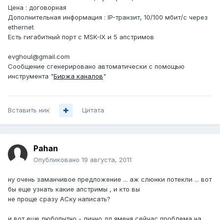
Цена : договорная
Дополнительная информация : IP-транзит, 10/100 мбит/с через
ethernet
Есть гигабитный порт с MSK-IX и 5 апстримов
evghoul@gmail.com
Сообщение сгенерировано автоматически с помощью
инструмента "
Биржа каналов
"
Вставить ник
Цитата
Pahan
Опубликовано
19 августа, 2011
ну очень заманчивое предложение ... аж слюнки потекли ... вот
бы еще узнать какие апстримы , и кто вы
не проще сразу АСку написать?
и вот еще любопытно - лично дл яменя сейчас проблема на