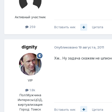
Активный участник
259
Вставить ник
Цитата
dignity
Опубликовано
19 августа, 2011
Хм... Ну задача скажем не шпион
VIP
1.8k
Пол:
Мужчина
Интересы:
ЦОД,
виртуализация
Город:
Томск
Вставить ник
Цитата