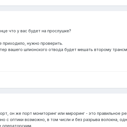
онце что у вас будет на прослушке?
е приходило, нужно проверить.
ттер вашего шпионского отвода будет мешать второму трансми
орт, он же порт мониторинг или мироринг - это правильное р
о с оптики возможно, в том числи и без разрыва волокна, од
е операторским.