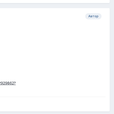
Автор
62929862?