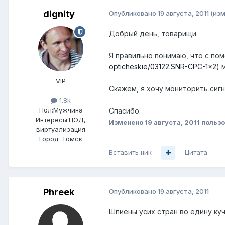
dignity
Опубликовано
19 августа, 2011
(из
Добрый день, товарищи.
Я правильно понимаю, что с по
opticheskie/03122.SNR-CPC-1x2
) 
VIP
Скажем, я хочу мониторить сигн
1.8k
Пол:
Мужчина
Спасибо.
Интересы:
ЦОД,
Изменено
19 августа, 2011
пользо
виртуализация
Город:
Томск
Вставить ник
Цитата
Phreek
Опубликовано
19 августа, 2011
Шпиёны усих стран во едину куч