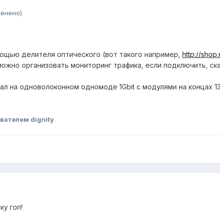
менено)
мощью делителя оптического (вот такого например,
http://shop
можно организовать мониторинг трафика, если подключить, ск
ал на одноволоконном одномоде 1Gbit c модулями на концах 133
вателем dignity
ку гоп!