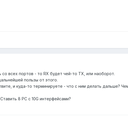
ь со всех портов - то RX будет чей-то TX, или наоборот.
дальнейшей пользы от этого.
вите, и куда-то терминируете - что с ним делать дальше? Че
. Ставить 8 PC с 10G интерфейсами?