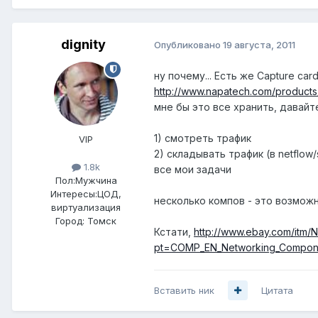
dignity
Опубликовано
19 августа, 2011
ну почему... Есть же Capture card
http://www.napatech.com/products
мне бы это все хранить, давай
1) смотреть трафик
VIP
2) складывать трафик (в netflow/
1.8k
все мои задачи
Пол:
Мужчина
Интересы:
ЦОД,
несколько компов - это возможн
виртуализация
Город:
Томск
Кстати,
http://www.ebay.com/itm
pt=COMP_EN_Networking_Compone
Вставить ник
Цитата