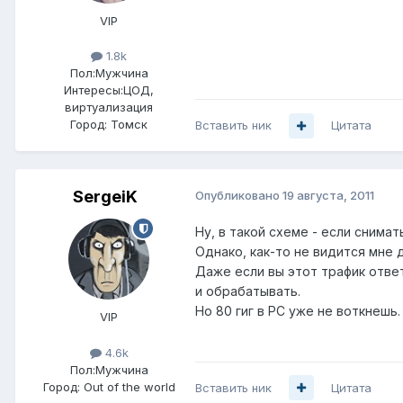
VIP
1.8k
Пол:
Мужчина
Интересы:
ЦОД,
виртуализация
Город:
Томск
Вставить ник
Цитата
SergeiK
Опубликовано
19 августа, 2011
Ну, в такой схеме - если снимат
Однако, как-то не видится мне 
Даже если вы этот трафик ответ
и обрабатывать.
Но 80 гиг в PC уже не воткнешь
VIP
4.6k
Пол:
Мужчина
Город:
Out of the world
Вставить ник
Цитата