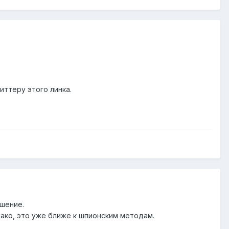
ттеру этого линка.
ешение.
нако, это уже ближе к шпионским методам.