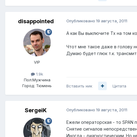
disappointed
Опубликовано
19 августа, 2011
А как Вы выключите Tx на том к
Чтот мне такое даже в голову н
Думаю будет глюк т.к. трансми
VIP
1.9k
Пол:
Мужчина
Город:
Тюмень
Вставить ник
Цитата
SergeiK
Опубликовано
19 августа, 2011
Ежели операторская - то SPAN п
Снятие сигналов непосредственн
Иногда - диагностическим. Но н