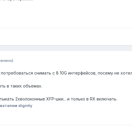
менено)
 потребоваться снимать с 8 10G интерфейсов, посему не хоте
ять в таких объемах.
тыкать 2хволоконные XFP-шки... и только в RX включать.
вателем dignity