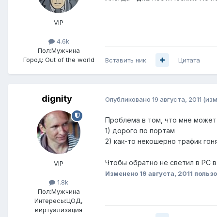
VIP
4.6k
Пол:
Мужчина
Город:
Out of the world
Вставить ник
Цитата
dignity
Опубликовано
19 августа, 2011
(из
Проблема в том, что мне может
1) дорого по портам
2) как-то некошерно трафик гон
Чтобы обратно не светил в PC в
VIP
Изменено
19 августа, 2011
пользо
1.8k
Пол:
Мужчина
Интересы:
ЦОД,
виртуализация