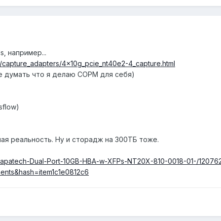
s, например...
/capture_adapters/4x10g_pcie_nt40e2-4_capture.html
те думать что я делаю СОРМ для себя)
sflow)
ая реальность. Ну и сторадж на 300ТБ тоже.
/Napatech-Dual-Port-10GB-HBA-w-XFPs-NT20X-810-0018-01-/1207
nts&hash=item1c1e0812c6