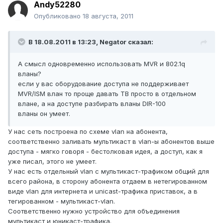
Andy52280
Опубликовано
18 августа, 2011
В 18.08.2011 в 13:23, Negator сказал:
А смысл одновременно использовать MVR и 802.1q
вланы?
если у вас оборудование доступа не поддерживает
MVR/ISM влан то проще давать ТВ просто в отдельном
влане, а на доступе разбирать вланы DIR-100
вланы он умеет.
У нас сеть построена по схеме vlan на абонента,
соответственно заливать мультикаст в vlan-ы абонентов выше
доступа - мягко говоря - бестолковая идея, а доступ, как я
уже писал, этого не умеет.
У нас есть отдельный vlan с мультикаст-трафиком общий для
всего района, в сторону абонента отдаем в нетегированном
виде vlan для интернета и unicast-трафика приставок, а в
тегированном - мультикаст-vlan.
Соответственно нужно устройство для объединения
мультикаст и юникаст-трафика.