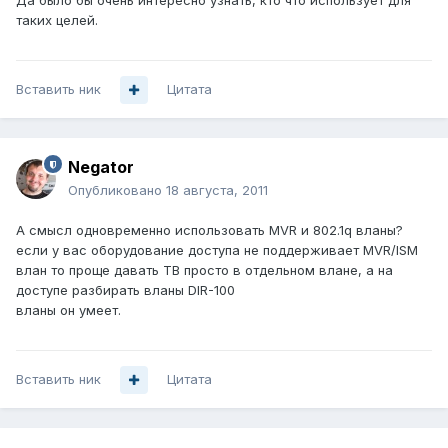
Да было бы очень интересно узнать, кто что использует для
таких целей.
Вставить ник
Цитата
Negator
Опубликовано
18 августа, 2011
А смысл одновременно использовать MVR и 802.1q вланы?
если у вас оборудование доступа не поддерживает MVR/ISM
влан то проще давать ТВ просто в отдельном влане, а на
доступе разбирать вланы DIR-100
вланы он умеет.
Вставить ник
Цитата