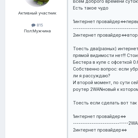
Всем доброго времени суток
Есть такое чудо
Активный участник
1интернет провайдер<=>перв
815
--------------------------------
Пол:
Мужчина
2интернет провайдер<=>втор
Тоесть два(разных) интернет
прямой видимости нет!!! Сто
Бестера в купе с офсеткой 0.
Собственно вопрос: если уб
ли я рассуждаю?
И второй момент, по сути се
роутер 2WANновый к котором
Тоесть если сделать вот так
1интернет провайдер<=>
------------------------------2
2интернет провайдер<=>