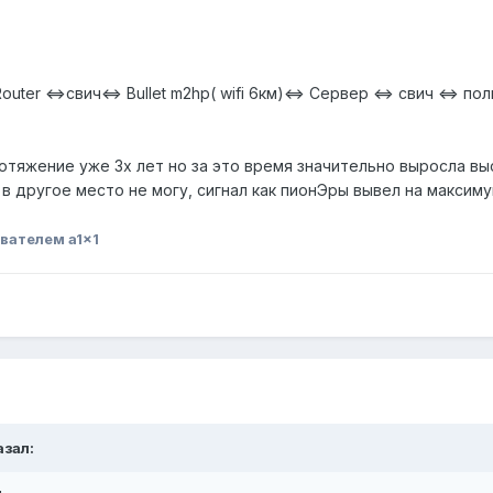
 Router <=>свич<=> Bullet m2hp( wifi 6км)<=> Сервер <=> свич <=> п
отяжение уже 3х лет но за это время значительно выросла вы
 в другое место не могу, сигнал как пионЭры вывел на максиму
вателем a1x1
азал: