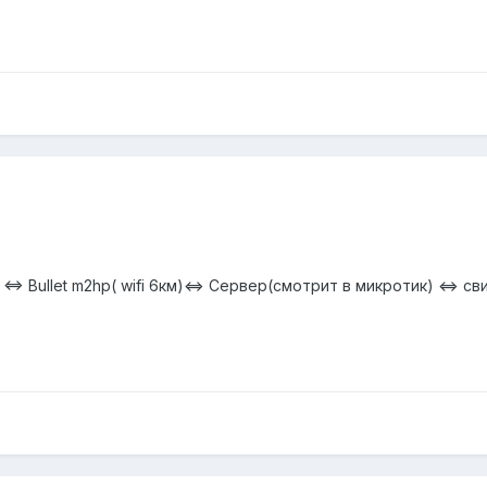
 <=> Bullet m2hp( wifi 6км)<=> Сервер(смотрит в микротик) <=> с