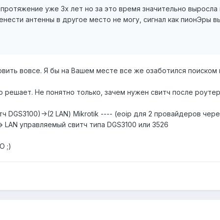
 протяжение уже 3х лет но за это время значительно выросла 
ренести антенны в другое место не могу, сигнал как пионЭры 
ловить вовсе. Я бы на Вашем месте все же озаботился поиско
 решает. Не понятно только, зачем нужен свитч после роутера
DGS3100)->(2 LAN) Mikrotik ---- (eoip для 2 провайдеров через 
) -> LAN управляемый свитч типа DGS3100 или 3526
О ;)