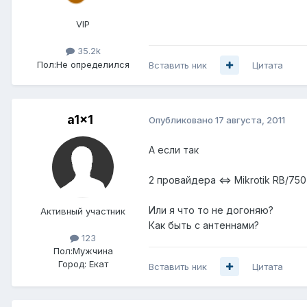
VIP
35.2k
Пол:
Не определился
Вставить ник
Цитата
a1x1
Опубликовано
17 августа, 2011
А если так
2 провайдера <=> Mikrotik RB/750
Или я что то не догоняю?
Активный участник
Как быть с антеннами?
123
Пол:
Мужчина
Город:
Екат
Вставить ник
Цитата