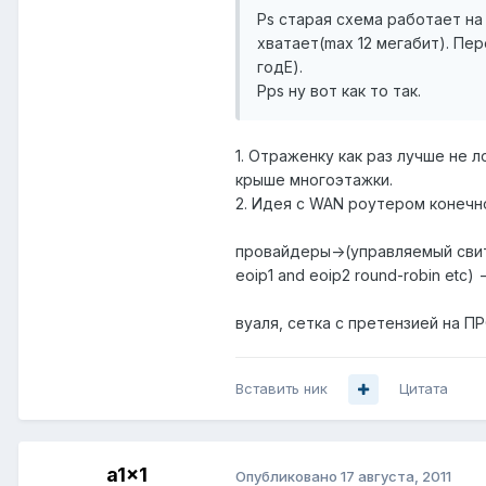
Ps старая схема работает на
хватает(max 12 мегабит). Пе
годЕ).
Pps ну вот как то так.
1. Отраженку как раз лучше не 
крыше многоэтажки.
2. Идея с WAN роутером конечно
провайдеры->(управляемый свитч 
eoip1 and eoip2 round-robin etc
вуаля, сетка с претензией на ПР
Вставить ник
Цитата
a1x1
Опубликовано
17 августа, 2011