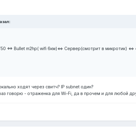
казал:
750 <=> Bullet m2hp( wifi 6км)<=> Сервер(смотрит в микротик) <=>
кально ходят через свитч? IP subnet один?
раз говорю - отраженка для Wi-Fi, да в прочем и для любой др