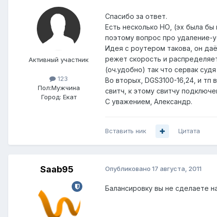
Спасибо за ответ.
Есть несколько НО, (эх была бы
поэтому вопрос про удаление-у
Идея с роутером такова, он даё
режет скорость и распределяет 
Активный участник
(оч.удобно) так что сервак судя
123
Во вторых, DGS3100-16,24, и тп
Пол:
Мужчина
свитч, к этому свитчу подключен
Город:
Екат
С уважением, Александр.
Вставить ник
Цитата
Saab95
Опубликовано
17 августа, 2011
Балансировку вы не сделаете н