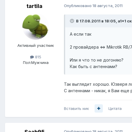
tartila
Опубликовано
18 августа, 2011
В 17.08.2011 в 18:05, a1x1 с
А если так
Активный участник
2 провайдера <=> Mikrotik RB/
815
Или я что то не догоняю?
Пол:
Мужчина
Как быть с антеннами?
Так выглядит хорошо. Юзверя ло
С антеннами - никак, я Вам еще 
Вставить ник
Цитата
Saab95
Опубликовано
18 августа, 2011