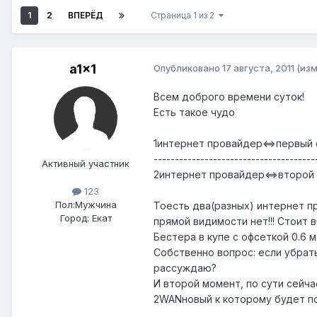
1
2
ВПЕРЁД
Страница 1 из 2
a1x1
Опубликовано
17 августа, 2011
(из
Всем доброго времени суток!
Есть такое чудо
1интернет провайдер<=>первый 
-----------------------------------
Активный участник
2интернет провайдер<=>второй
123
Пол:
Мужчина
Тоесть два(разных) интернет пр
Город:
Екат
прямой видимости нет!!! Стоит 
Бестера в купе с офсеткой 0.6 
Собственно вопрос: если убрат
рассуждаю?
И второй момент, по сути сейча
2WANновый к которому будет по