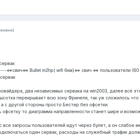
менено)
сервак
-------<=>свич<=> Bullet m2hp( wifi 6км)<=> свич <=> пользователи (60
 сервак
овайдера, два независимых сервака на win2003, далее всё это
высотка перекрывает всю зону Фринеля, так уж сложилось что
м а с другой стороны просто Бестер без офсетки.
ь офсетку то диаграмма направленности станет шире и возмож
с все запросы пользователей идут через булет, а он слабое 
дключаться один сервак, расходы на служебный трафик должг