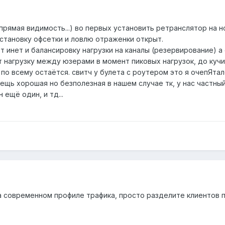
 прямая видимость...) во первых установить ретранслятор на н
становку офсетки и ловлю отраженки открыт.
т инет и балансировку нагрузки на каналы (резервирование) 
нагрузку между юзерами в момент пиковых нагрузок, до кучи 
 по всему остаётся. свитч у булета с роутером это я очепЯтал
 вещь хорошая но безполезная в нашем случае тк, у нас частны
 ещё один, и тд...
а современном профиле трафика, просто разделите клиентов п