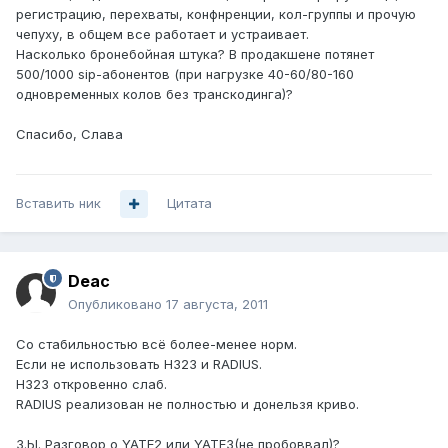
регистрацию, перехваты, конфнренции, кол-группы и прочую
чепуху, в общем все работает и устраивает.
Насколько бронебойная штука? В продакшене потянет
500/1000 sip-абонентов (при нагрузке 40-60/80-160
одновременных колов без транскодинга)?
Спасибо, Слава
Вставить ник
Цитата
Deac
Опубликовано
17 августа, 2011
Со стабильностью всё более-менее норм.
Если не использовать H323 и RADIUS.
H323 откровенно слаб.
RADIUS реализован не полностью и донельзя криво.
З.Ы. Разговор о YATE2 или YATE3(не пробоввал)?