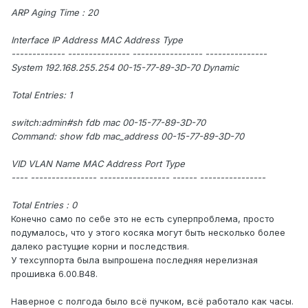
ARP Aging Time : 20
Interface IP Address MAC Address Type
------------- --------------- ----------------- ---------------
System 192.168.255.254 00-15-77-89-3D-70 Dynamic
Total Entries: 1
switch:admin#sh fdb mac 00-15-77-89-3D-70
Command: show fdb mac_address 00-15-77-89-3D-70
VID VLAN Name MAC Address Port Type
---- ---------------- ----------------- ------ ----------------
Total Entries : 0
Конечно само по себе это не есть суперпроблема, просто
подумалось, что у этого косяка могут быть несколько более
далеко растущие корни и последствия.
У техсуппорта была выпрошена последняя нерелизная
прошивка 6.00.B48.
Наверное с полгода было всё пучком, всё работало как часы.