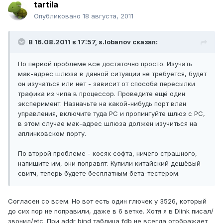
tartila
Опубликовано
18 августа, 2011
В 16.08.2011 в 17:57, s.lobanov сказал:
По первой проблеме всё достаточно просто. Изучать
мак-адрес шлюза в данной ситуации не требуется, будет
он изучаться или нет - зависит от способа пересылки
трафика из чипа в процессор. Проведите ещё один
эксперимент. Назначьте на какой-нибудь порт влан
управления, включите туда PC и пропингуйте шлюз с PC,
в этом случае мак-адрес шлюза должен изучиться на
аплинковском порту.
По второй проблеме - косяк софта, ничего страшного,
напишите им, они поправят. Купили китайский дешёвый
свитч, теперь будете бесплатным бета-тестером.
Согласен со всем. Но вот есть один глючек у 3526, который
до сих пор не поправили, даже в 6 ветке. Хотя я в Dlink писал/
звонил/etc. При addr bind таблица fdb не всегда отображает