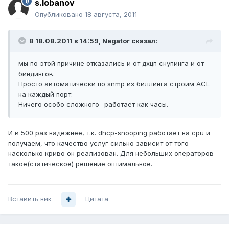
s.lobanov
Опубликовано
18 августа, 2011
В 18.08.2011 в 14:59, Negator сказал:
мы по этой причине отказались и от дхцп снупинга и от
биндингов.
Просто автоматически по snmp из биллинга строим ACL
на каждый порт.
Ничего особо сложного -работает как часы.
И в 500 раз надёжнее, т.к. dhcp-snooping работает на cpu и
получаем, что качество услуг сильно зависит от того
насколько криво он реализован. Для небольших операторов
такое(статическое) решение оптимальное.
Вставить ник
Цитата