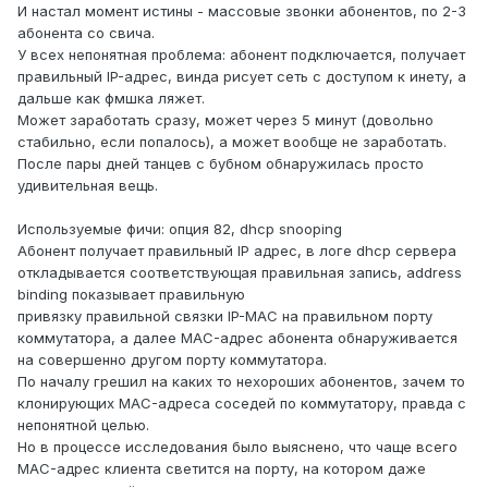
И настал момент истины - массовые звонки абонентов, по 2-3
абонента со свича.
У всех непонятная проблема: абонент подключается, получает
правильный IP-адрес, винда рисует сеть с доступом к инету, а
дальше как фмшка ляжет.
Может заработать сразу, может через 5 минут (довольно
стабильно, если попалось), а может вообще не заработать.
После пары дней танцев с бубном обнаружилась просто
удивительная вещь.
Используемые фичи: опция 82, dhcp snooping
Абонент получает правильный IP адрес, в логе dhcp сервера
откладывается соответствующая правильная запись, address
binding показывает правильную
привязку правильной связки IP-MAC на правильном порту
коммутатора, а далее MAC-адрес абонента обнаруживается
на совершенно другом порту коммутатора.
По началу грешил на каких то нехороших абонентов, зачем то
клонирующих MAC-адреса соседей по коммутатору, правда с
непонятной целью.
Но в процессе исследования было выяснено, что чаще всего
MAC-адрес клиента светится на порту, на котором даже