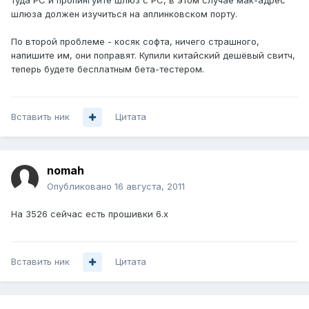
туда PC и пропингуйте шлюз с PC, в этом случае мак-адрес
шлюза должен изучиться на аплинковском порту.
По второй проблеме - косяк софта, ничего страшного,
напишите им, они поправят. Купили китайский дешёвый свитч,
теперь будете бесплатным бета-тестером.
Вставить ник
Цитата
nomah
Опубликовано
16 августа, 2011
На 3526 сейчас есть прошивки 6.x
Вставить ник
Цитата