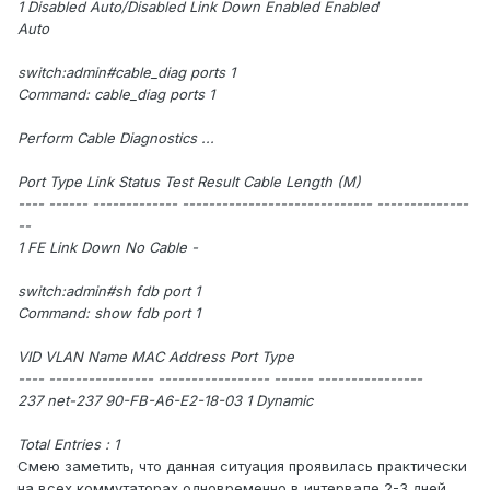
1 Disabled Auto/Disabled Link Down Enabled Enabled
Auto
switch:admin#cable_diag ports 1
Command: cable_diag ports 1
Perform Cable Diagnostics ...
Port Type Link Status Test Result Cable Length (M)
---- ------ ------------- ----------------------------- --------------
--
1 FE Link Down No Cable -
switch:admin#sh fdb port 1
Command: show fdb port 1
VID VLAN Name MAC Address Port Type
---- ---------------- ----------------- ------ ----------------
237 net-237 90-FB-A6-E2-18-03 1 Dynamic
Total Entries : 1
Смею заметить, что данная ситуация проявилась практически
на всех коммутаторах одновременно в интервале 2-3 дней.