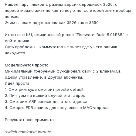
Нашёл пару глюков в разных версиях прошивок 3526, с
первой можно жить но как то неуютно, со второй жить вообще
нельзя.
Этим глюкам подвержены как 3526 так и 3550.
Итак глюк №1, официальный релиз "Firmware: Build 5.01.B65" с
сайта длинк.
Суть проблемы - коммутатор не знает где у него аплинк
находится.
Моделируется просто:
Минимальный требуемый функционал: свич с 2 вланами,в
одном управление, в другом абоненты.
Идея проста:
1. Смотрим куда смотрит iproute default
2. Пингуем на всякий случай этот адрес
3. Смотрим ARP запись для этого адреса
4. Сморит FDB запись для полученного MAC-адреса
Результат эксперимента:
switch:admin#sh iproute