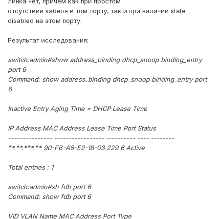
линка нет, причём как при простом
отсутствии кабеля в том порту, так и при наличии state
disabled на этом порту.
Результат исследования:
switch:admin#show address_binding dhcp_snoop binding_entry
port 6
Command: show address_binding dhcp_snoop binding_entry port
6
Inactive Entry Aging Time = DHCP Lease Time
IP Address MAC Address Lease Time Port Status
--------------- ----------------- ---------- ---- --------
**.**.***.** 90-FB-A6-E2-18-03 229 6 Active
Total entries : 1
switch:admin#sh fdb port 6
Command: show fdb port 6
VID VLAN Name MAC Address Port Type