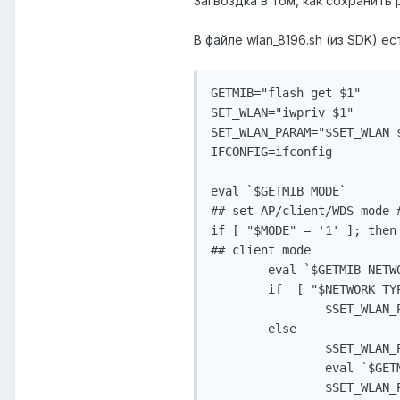
Загвоздка в том, как сохранить
В файле wlan_8196.sh (из SDK) е
GETMIB="flash get $1"

SET_WLAN="iwpriv $1"

SET_WLAN_PARAM="$SET_WLAN s
IFCONFIG=ifconfig

eval `$GETMIB MODE`

## set AP/client/WDS mode #
if [ "$MODE" = '1' ]; then

## client mode

	eval `$GETMIB NETWORK_TYPE`

	if  [ "$NETWORK_TYPE" = '0' ]; then

		$SET_WLAN_PARAM opmode=8

	else

		$SET_WLAN_PARAM opmode=32

		eval `$GETMIB DEFAULT_SSID`

		$SET_WLAN_PARAM defssid="$DEFAULT_SSID"
