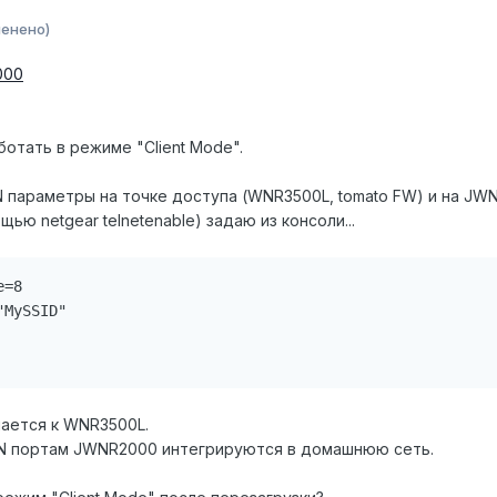
менено)
000
отать в режиме "Client Mode".
параметры на точке доступа (WNR3500L, tomato FW) и на JW
щью netgear telnetenable) задаю из консоли...
=8

MySSID"

чается к WNR3500L.
AN портам JWNR2000 интегрируются в домашнюю сеть.