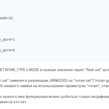
NETWORK_TYPE и MODE в нужные значения через "flash set" дол
sh set" заменён в реализации JWNR2000 на "nvram set"/"nvram ge
 никакого намёка на использование параметров "nvram", отве
то нужного мне функционала можно добиться только модифика
меня на это нет.