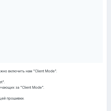
жно включить нам "Client Mode".
t".
чающих за "Client Mode".
цей прошивки.