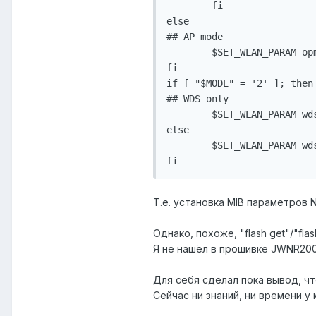
	fi

else

## AP mode

	$SET_WLAN_PARAM opmode=16

fi

if [ "$MODE" = '2' ]; then

## WDS only

	$SET_WLAN_PARAM wds_pure=1

else

	$SET_WLAN_PARAM wds_pure=0

fi
Т.е. установка MIB параметров 
Однако, похоже, "flash get"/"fla
Я не нашёл в прошивке JWNR2000
Для себя сделал пока вывод, ч
Сейчас ни знаний, ни времени у 