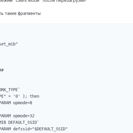
 режим "Client Mode" после перезагрузки?
сть такие фрагменты
et_mib"

#
