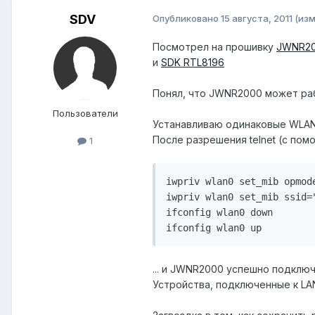
SDV
Опубликовано
15 августа, 2011
(из
Посмотрел на прошивку
JWNR2
и
SDK RTL8196
Понял, что JWNR2000 может раб
Пользователи
Устанавливаю одинаковые WLAN 
После разрешения telnet (с помо
1
iwpriv wlan0 set_mib opmode
iwpriv wlan0 set_mib ssid="
ifconfig wlan0 down

ifconfig wlan0 up
... и JWNR2000 успешно подклю
Устройства, подключенные к L