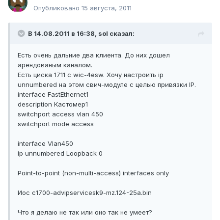
Опубликовано
15 августа, 2011
В 14.08.2011 в 16:38, sol сказал:
Есть очень дальние два клиента. До них дошел
арендованым каналом.
Есть циска 1711 с wic-4esw. Хочу настроить ip
unnumbered на этом свич-модуле с целью привязки IP.
interface FastEthernet1
description Кастомер1
switchport access vlan 450
switchport mode access
interface Vlan450
ip unnumbered Loopback 0
Point-to-point (non-multi-access) interfaces only
Иос c1700-advipservicesk9-mz.124-25a.bin
Что я делаю не так или оно так не умеет?