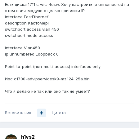
Есть циска 1711 с wic-4esw. Хочу настроить ip unnumbered на
этом свич-модуле с целью привязки IP.
interface FastEthernet1
description Кастомер1
switchport access vlan 450
switchport mode access
interface Vlan450
ip unnumbered Loopback 0
Point-to-point (non-multi-access) interfaces only
Иос c1700-advipservicesk9-mz.124-25a.bin
Что я делаю не так или оно так не умеет?
Вставить ник
Цитата
h1vs2