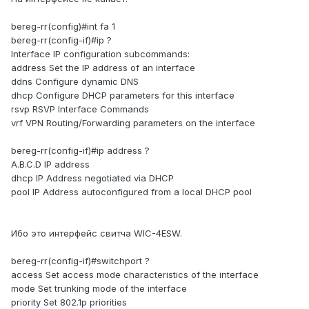
bereg-rr(config)#int fa 1
bereg-rr(config-if)#ip ?
Interface IP configuration subcommands:
address Set the IP address of an interface
ddns Configure dynamic DNS
dhcp Configure DHCP parameters for this interface
rsvp RSVP Interface Commands
vrf VPN Routing/Forwarding parameters on the interface
bereg-rr(config-if)#ip address ?
A.B.C.D IP address
dhcp IP Address negotiated via DHCP
pool IP Address autoconfigured from a local DHCP pool
Ибо это интерфейс свитча WIC-4ESW.
bereg-rr(config-if)#switchport ?
access Set access mode characteristics of the interface
mode Set trunking mode of the interface
priority Set 802.1p priorities