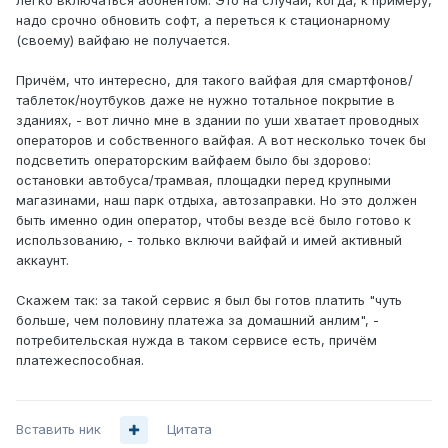
легко включаться абонентом. Это на случай, когда, к примеру,
надо срочно обновить софт, а переться к стационарному
(своему) вайфаю не получается.
Причём, что интересно, для такого вайфая для смартфонов/
таблеток/ноутбуков даже не нужно тотальное покрытие в
зданиях, - вот лично мне в здании по уши хватает проводных
операторов и собственного вайфая. А вот несколько точек бы
подсветить операторским вайфаем было бы здорово:
остановки автобуса/трамвая, площадки перед крупными
магазинами, наш парк отдыха, автозаправки. Но это должен
быть именно один оператор, чтобы везде всё было готово к
использованию, - только включи вайфай и имей активный
аккаунт.
Скажем так: за такой сервис я был бы готов платить "чуть
больше, чем половину платежа за домашний анлим", -
потребительская нужда в таком сервисе есть, причём
платежеспособная.
Вставить ник
Цитата