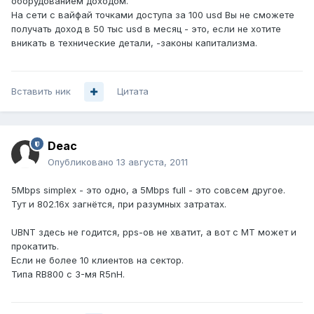
оборудованием доходом.
На сети с вайфай точками доступа за 100 usd Вы не сможете
получать доход в 50 тыс usd в месяц - это, если не хотите
вникать в технические детали, -законы капитализма.
Вставить ник
Цитата
Deac
Опубликовано
13 августа, 2011
5Mbps simplex - это одно, а 5Mbps full - это совсем другое.
Тут и 802.16x загнётся, при разумных затратах.
UBNT здесь не годится, pps-ов не хватит, а вот с MT может и
прокатить.
Если не более 10 клиентов на сектор.
Типа RB800 с 3-мя R5nH.