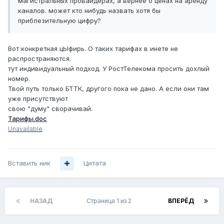
магистральных провайдерах, а вернее о ценах на аренду
каналов. может кто нибудь назвать хотя бы
приблезительную цифру?
Вот конкретная цЫфирь. О таких тарифах в инете не
распространяются.
тут индивидуальный подход. У РостТелекома просить дохлый
номер.
Твой путь только БТТК, другого пока не дано. А если они там
уже присутствуют
свою "думу" сворачивай.
Тарифы.doc
Unavailable
Вставить ник
Цитата
НАЗАД
Страница 1 из 2
ВПЕРЁД