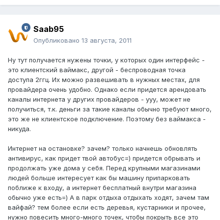
Saab95
Опубликовано
13 августа, 2011
Ну тут получается нужены точки, у которых один интерфейс -
это клиентский ваймакс, другой - беспроводная точка
доступа 2ггц. Их можно развешивать в нужных местах, для
провайдера очень удобно. Однако если придется арендовать
каналы интернета у других провайдеров - ууу, может не
получиться, т.к. деньги за такие каналы обычно требуют много,
это же не клиентское подключение. Поэтому без ваймакса -
никуда.
Интернет на остановке? зачем? только начнешь обновлять
антивирус, как придет твой автобус=) придется обрывать и
продолжать уже дома у себя. Перед крупными магазинами
людей больше интересует как бы машину припарковать
поближе к входу, а интернет бесплатный внутри магазина
обычно уже есть=) А в парк отдыха отдыхать ходят, зачем там
вайфай? тем более если есть деревья, кустарники и прочее,
нужно повесить много-много точек, чтобы покрыть все это