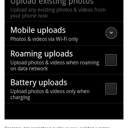
Повторю: для смартфона выйти из зоны вайфая и потом