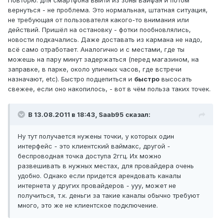
вернуться - не проблема. Это нормальная, штатная ситуация,
не требующая от пользователя какого-то внимания или
действий. Пришёл на остановку - фотки пообновлялись,
новости подкачались. Даже доставать из кармана не надо,
всё само отработает. Аналогично и с местами, где ты
можешь на пару минут задержаться (перед магазином, на
заправке, в парке, около уличных часов, где встречи
назначают, etc). Быстро подцепиться и
быстро
высосать
свежее, если оно накопилось, - вот в чём польза таких точек.
В 13.08.2011 в 18:43, Saab95 сказал:
Ну тут получается нужены точки, у которых один
интерфейс - это клиентский ваймакс, другой -
беспроводная точка доступа 2ггц. Их можно
развешивать в нужных местах, для провайдера очень
удобно. Однако если придется арендовать каналы
интернета у других провайдеров - ууу, может не
получиться, т.к. деньги за такие каналы обычно требуют
много, это же не клиентское подключение.