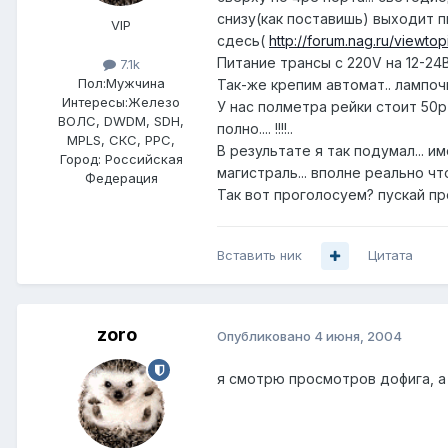
снизу(как поставишь) выходит пи
VIP
сдесь(
http://forum.nag.ru/viewto
Питание трансы с 220V на 12-24В
7.1k
Пол:
Мужчина
Так-же крепим автомат.. лампочку
Интересы:
Железо
У нас полметра рейки стоит 50р 
ВОЛС, DWDM, SDH,
полно.... !!!!..
MPLS, СКС, РРС,
В результате я так подумал... и
Город:
Российская
магистраль... вполне реально ч
Федерация
Так вот проголосуем? пускай пр
Вставить ник
Цитата
zoro
Опубликовано
4 июня, 2004
я смотрю просмотров дофига, а 