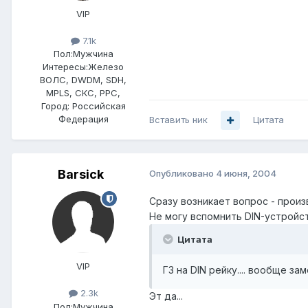
VIP
7.1k
Пол:
Мужчина
Интересы:
Железо
ВОЛС, DWDM, SDH,
MPLS, СКС, РРС,
Город:
Российская
Федерация
Вставить ник
Цитата
Barsick
Опубликовано
4 июня, 2004
Сразу возникает вопрос - произ
Не могу вспомнить DIN-устройст
Цитата
VIP
ГЗ на DIN рейку.... вообще з
2.3k
Эт да...
Пол:
Мужчина