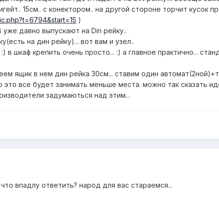
гейт.. 15см.. с конектором.. на другой стороне торчит кусок пр
pic.php?t=6794&start=15
)
 уже давно выпускают на Din рейку..
(есть на дин рейку)... вот вам и узел..
:) в шкаф крепить очень просто... :) а главное практично... с
меем ящик в нем дин рейка 30см... ставим один автомат(2ной)+т
то это все будет занимать меньше места. можно так сказать иде
оизводители задумаються над этим...
что впадлу ответить? народ для вас стараемся...