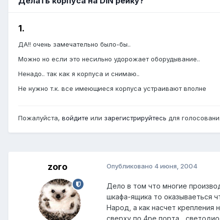
Делать корпуса на DIN рейку?
1.
ДА!! очень замечательно было-бы..
Можно но если это несильно удорожает оборудывание..
Ненадо.. так как я корпуса и снимаю..
Не нужно т.к. все имеющиеся корпуса устраивают вполне
Пожалуйста,
войдите
или
зарегистрируйтесь
для голосования
zoro
Опубликовано
4 июня, 2004
Дело в том что многие произво
шкафа-ящика то оказываеться чт
Народ, а как насчет крепления 
сверху по 4ре порта... светодио