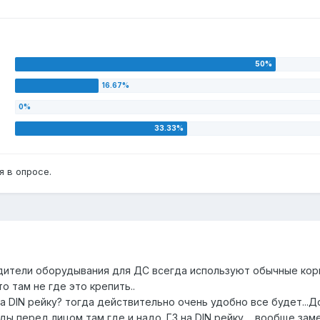
 в опросе.
дители оборудывания для ДС всегда используют обычные корп
о там не где это крепить..
на DIN рейку? тогда действительно очень удобно все будет...
ды перед лицом там где и надо. ГЗ на DIN рейку.... вообще зам