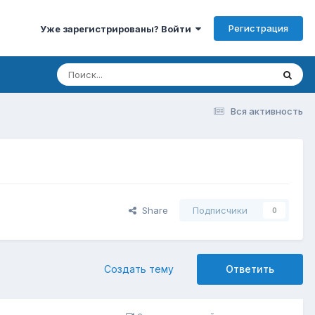
Регистрация
Уже зарегистрированы? Войти
Вся активность
Share
Подписчики
0
Создать тему
Ответить