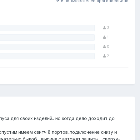
6 пользователей проголосовало
3
1
0
2
уса для своих изделий.. но когда дело доходит до
Допустим имеем свитч 8 портов..подключение снизу и
ечательно былоб... ширина с автомат защиты... сверху-