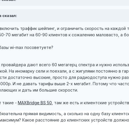
ta сказал:
 включить траффик шейпинг, и ограничить скорость на каждой 
50-70 мегабит на 60-90 клиентов к сожалению маловасто, а бо
 базы wi-max посоветуете?
 провайдера дают всего 60 мегагерц спектра и нужно использ
кой. На иномарку сели и поехали, а с жигулями постоянно в г
ти достаточно высокие, просто для радиодоступа нужно раз
000р. И не давать тарифы выше 2-х мегабит. Потому что част
лающих и дать им большие скорости.
 такие -
MAXBridge BS 50
, там же есть и клиентские устройств
обязательна прямая видимость, а сколько на одну базу клиент
максимум? Какое расстояние до клиентских устройств должно