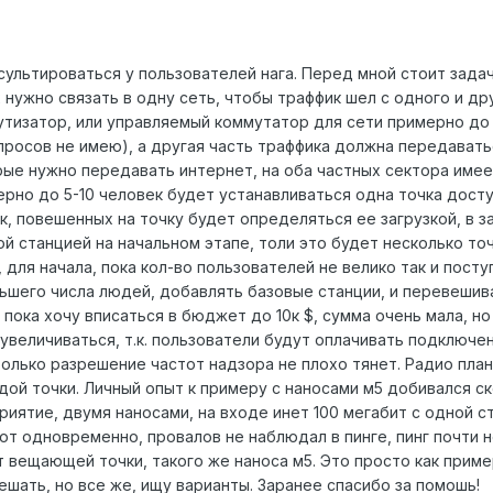
сультироваться у пользователей нага. Перед мной стоит зада
х нужно связать в одну сеть, чтобы траффик шел с одного и др
утизатор, или управляемый коммутатор для сети примерно до
просов не имею), а другая часть траффика должна передавать
рые нужно передавать интернет, на оба частных сектора имее
рно до 5-10 человек будет устанавливаться одна точка досту
, повешенных на точку будет определяться ее загрузкой, в з
й станцией на начальном этапе, толи это будет несколько то
для начала, пока кол-во пользователей не велико так и посту
ьшего числа людей, добавлять базовые станции, и перевешива
пока хочу вписаться в бюджет до 10к $, сумма очень мала, но
 увеличиваться, т.к. пользователи будут оплачивать подключ
только разрешение частот надзора не плохо тянет. Радио план
дой точки. Личный опыт к примеру с наносами м5 добивался ск
иятие, двумя наносами, на входе инет 100 мегабит с одной с
ют одновременно, провалов не наблюдал в пинге, пинг почти не
от вещающей точки, такого же наноса м5. Это просто как приме
ешать, но все же, ищу варианты. Заранее спасибо за помошь!