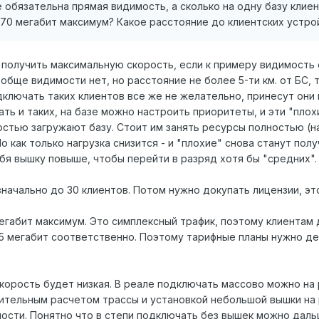
не обязательна прямая видимость, а сколько на одну базу клие
70 мегабит максимум? Какое расстояние до клиентских устро
получить максимальную скорость, если к примеру видимость 
обще видимости нет, но расстояние не более 5-ти км. от БС,
дключать таких клиентов все же не желательно, принесут они 
ть и таких, на базе можно настроить приоритеты, и эти "плох
стью загружают базу. Стоит им занять ресурсы полностью (на
о как только нагрузка снизится - и "плохие" снова станут по
бя вышку повыше, чтобы перейти в разряд хотя бы "средних".
начально до 30 клиентов. Потом нужно докупать лицензии, эт
егабит максимум. Это симплексный трафик, поэтому клиентам 
и 5 мегабит соответственно. Поэтому тарифные планы нужно д
корость будет низкая. В реале подключать массово можно на 
ительным расчетом трассы и установкой небольшой вышки на р
ости. Понятно что в степи подключать без вышек можно даль