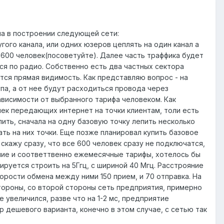
ча в построении следующей сети:
угого канала, или одних юзеров цеплять на один канал а
 600 человек(посоветуйте). Далее часть траффика будет
ся по радио. Собственно есть два частных сектора
тся прямая видимость. Как представляю вопрос - на
па, а от нее будут расходиться провода через
ависимости от выбранного тарифа человеком. Как
чек передающих интернет на точки клиентам, толи есть
пить, сначала на одну базовую точку лепить несколько
ть на них точки. Еще позже планировал купить базовое
 скажу сразу, что все 600 человек сразу не подключатся,
ение и соответтвенно ежемесячные тарифы, хотелось бы
ируется строить на 5Ггц, с шириной 40 Мгц. Расстрояние
орости обмена между ними 150 прием, и 70 отправка. На
тороны, со второй стороны сеть предприятия, примерно
 увеличился, разве что на 1-2 мс, предприятие
р дешевого варианта, конечно в этом случае, с сетью так