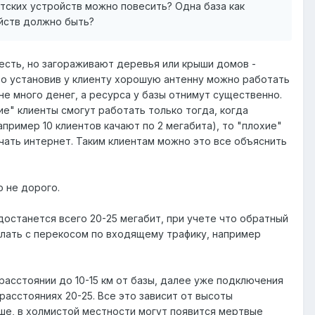
нтских устройств можно повесить? Одна база как
йств должно быть?
есть, но загораживают деревья или крыши домов -
 то установив у клиенту хорошую антенну можно работать
не много денег, а ресурса у базы отнимут существенно.
ие" клиенты смогут работать только тогда, когда
пример 10 клиентов качают по 2 мегабита), то "плохие"
лучать интернет. Таким клиентам можно это все объяснить
о не дорого.
достанется всего 20-25 мегабит, при учете что обратный
елать с перекосом по входящему трафику, например
расстоянии до 10-15 км от базы, далее уже подключения
асстояниях 20-25. Все это зависит от высоты
ше, в холмистой местности могут появится мертвые