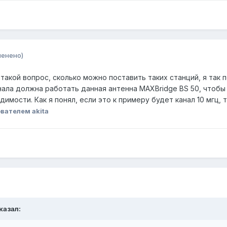
менено)
такой вопрос, сколько можно поставить таких станций, я так п
анала должна работать данная антенна MAXBridge BS 50, чтоб
димости. Как я понял, если это к примеру будет канал 10 мгц, 
вателем akita
сказал: