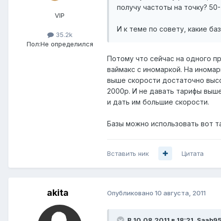
получу частоты на точку? 50
VIP
И к теме по совету, какие ба
35.2k
Пол:
Не определился
Потому что сейчас на одного пр
ваймакс с иномаркой. На иномар
выше скорости достаточно высо
2000р. И не давать тарифы выш
и дать им большие скорости.
Базы можно использовать вот т
Вставить ник
Цитата
akita
Опубликовано
10 августа, 2011
В 10.08.2011 в 18:21, Saab9