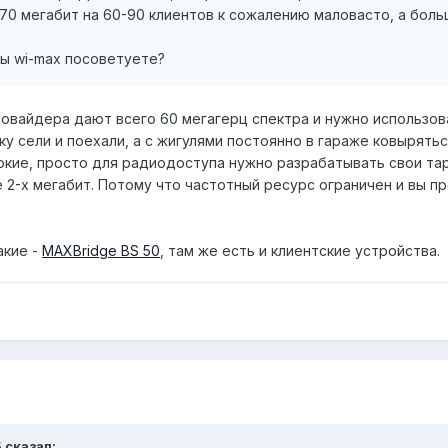
-70 мегабит на 60-90 клиентов к сожалению маловасто, а боль
зы wi-max посоветуете?
овайдера дают всего 60 мегагерц спектра и нужно использова
ку сели и поехали, а с жигулями постоянно в гараже ковырят
кие, просто для радиодоступа нужно разрабатывать свои та
е 2-х мегабит. Потому что частотный ресурс ограничен и вы 
акие -
MAXBridge BS 50
, там же есть и клиентские устройства.
5 сказал: