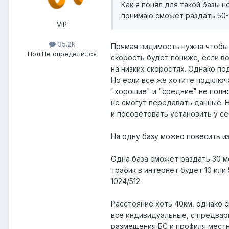
Как я понял для такой базы 
понимаю сможет раздать 50-
VIP
35.2k
Прямая видимость нужна чтобы 
Пол:
Не определился
скорость будет пониже, если во
на низких скоростях. Однако по
Но если все же хотите подключа
"хорошие" и "средние" не полно
не смогут передавать данные. Н
и посоветовать установить у се
На одну базу можно повесить из
Одна база сможет раздать 30 м
трафик в интернет будет 10 ил
1024/512.
Расстояние хоть 40км, однако с
все индивидуальные, с предвар
размещения БС и профиля местн