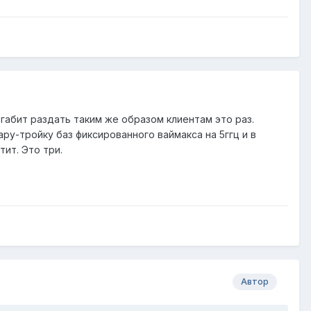
егабит раздать таким же образом клиентам это раз.
ру-тройку баз фиксированного ваймакса на 5ггц и в
тит. Это три.
Автор