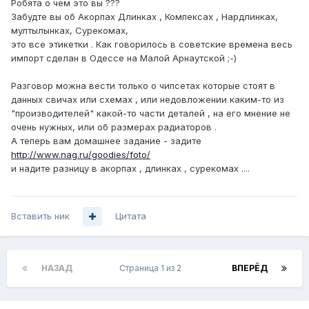
Робята о чем это вы ???
Забудте вы об Акорпах Длинках , Компексах , Нардлинках,
мултылынках, Сурекомах,
это все этикетки . Как говорилось в советские времена весь
импорт сделан в Одессе на Малой Арнаутской ;-)
Разговор можна вести только о чипсетах которые стоят в
данных свичах или схемах , или недовложении каким-то из
"производителей" какой-то части деталей , на его мнение не
очень нужных, или об размерах радиаторов .
А теперь вам домашнее задание - задите
http://www.nag.ru/goodies/foto/
и надите разницу в акорпах , длинках , сурекомах ....
Вставить ник
Цитата
НАЗАД
Страница 1 из 2
ВПЕРЁД