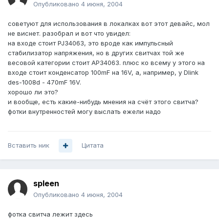
Опубликовано
4 июня, 2004
советуют для использования в локалках вот этот девайс, мол
не виснет. разобрал и вот что увидел:
на входе стоит PJ34063, это вроде как импульсный
стабилизатор напряжения, но в других свитчах той же
весовой категории стоит AP34063. плюс ко всему у этого на
входе стоит конденсатор 100mF на 16V, а, например, у Dlink
des-1008d - 470mF 16V.
хорошо ли это?
и вообще, есть какие-нибудь мнения на счёт этого свитча?
фотки внутренностей могу выслать ежели надо
Вставить ник
Цитата
spleen
Опубликовано
4 июня, 2004
фотка свитча лежит здесь