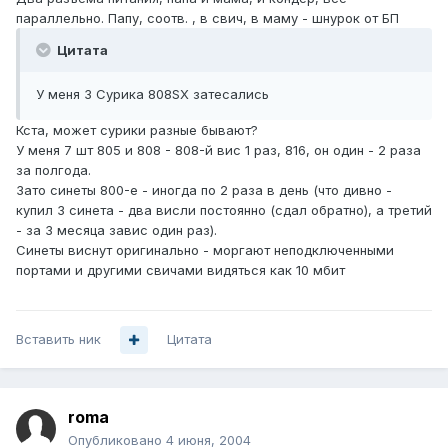
параллельно. Папу, соотв. , в свич, в маму - шнурок от БП
Цитата
У меня 3 Сурика 808SX затесались
Кста, может сурики разные бывают?
У меня 7 шт 805 и 808 - 808-й вис 1 раз, 816, он один - 2 раза
за полгода.
Зато синеты 800-е - иногда по 2 раза в день (что дивно -
купил 3 синета - два висли постоянно (сдал обратно), а третий
- за 3 месяца завис один раз).
Синеты виснут оригинально - моргают неподключенными
портами и другими свичами видяться как 10 мбит
Вставить ник
Цитата
roma
Опубликовано
4 июня, 2004