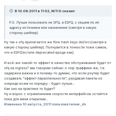
В 10.08.2011 в 11:52, NiTr0 сказал:
P.S. Лучше пользовать не SFQ, а ESFQ, с хешем по ип
адресу источника или назначения (смотря в какую
сторону шейпер).
Ну так к sfq прилагается же flow hash keys dst/src(смотря в
какую сторону шейпер). Полчуается в точности тоже самое,
что и ESFQ(кстати deprecated вроде как).
И всё-же: какой-то эффект в качестве обслуживания будет от
sfq на ingress? мы говорим сейчас о voip траффике же, т.е.
задержка важна и я почему-то думаю, что если роутер будет
создавать "эффект параллельности", раздавая пакеты из
очереди всем по порядку - будет лучше...
Как оно на практике то будет?
Ну и ворос с ограничением скорости интерфейсов остаётся
пока для меня открытым...
Изменено
10 августа, 2011
пользователем _dx