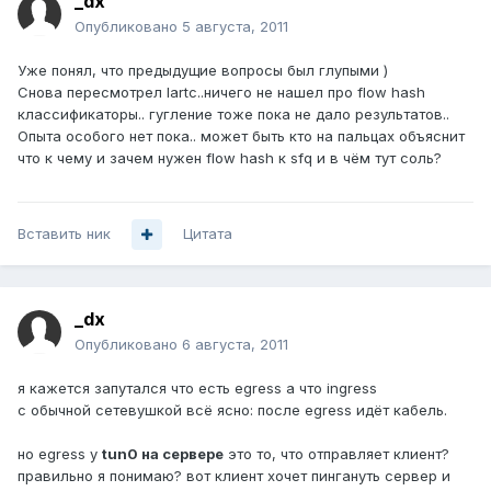
_dx
Опубликовано
5 августа, 2011
Уже понял, что предыдущие вопросы был глупыми )
Снова пересмотрел lartc..ничего не нашел про flow hash
классификаторы.. гугление тоже пока не дало результатов..
Опыта особого нет пока.. может быть кто на пальцах объяснит
что к чему и зачем нужен flow hash к sfq и в чём тут соль?
Вставить ник
Цитата
_dx
Опубликовано
6 августа, 2011
я кажется запутался что есть egress а что ingress
с обычной сетевушкой всё ясно: после egress идёт кабель.
но egress у
tun0 на сервере
это то, что отправляет клиент?
правильно я понимаю? вот клиент хочет пингануть сервер и