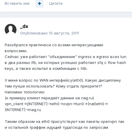
Вставить ник
Цитата
_dx
Опубликовано
10 августа, 2011
Разобрался практичеси со всеми интересующими
вопросами..
Сейчас уже работает "объединение" ingress и egress всех tun
в два разных ifb, на которых успешно работает sfq с flow hash
keys, а также испытал в комбинации с htb.
У меня вопрос по WAN интерфейсу(eth0). Какую дисциплину
там лучше использовать? Кому отдать приоритет?
Напомню топологию:
(к примеру клиент передаёт данные на nag.ru)
vpn_client->{INTERNET}->eth0->ovpn->tun0->(nat)eth0->
{INTERNET}->nag.ru
Таким образом на eth0 присутствуют как пакеты openvpn так
и остальной траффик идущий туда/сюда по запросам