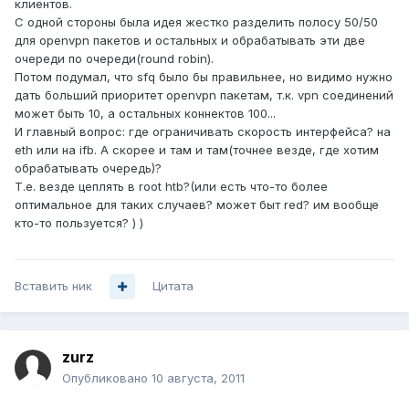
клиентов.
С одной стороны была идея жестко разделить полосу 50/50
для openvpn пакетов и остальных и обрабатывать эти две
очереди по очереди(round robin).
Потом подумал, что sfq было бы правильнее, но видимо нужно
дать больший приоритет openvpn пакетам, т.к. vpn соединений
может быть 10, а остальных коннектов 100...
И главный вопрос: где ограничивать скорость интерфейса? на
eth или на ifb. А скорее и там и там(точнее везде, где хотим
обрабатывать очередь)?
Т.е. везде цеплять в root htb?(или есть что-то более
оптимальное для таких случаев? может быт red? им вообще
кто-то пользуется? ) )
Вставить ник
Цитата
zurz
Опубликовано
10 августа, 2011