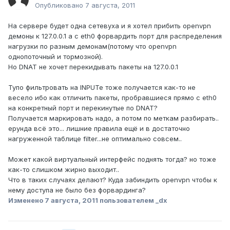
Опубликовано
7 августа, 2011
На сервере будет одна сетевуха и я хотел прибить openvpn
демоны к 127.0.0.1 а с eth0 форвардить порт для распределения
нагрузки по разным демонам(потому что openvpn
однопоточный и тормозной).
Но DNAT не хочет перекидывать пакеты на 127.0.0.1
Тупо фильтровать на INPUTe тоже получается как-то не
весело ибо как отличить пакеты, пробравшиеся прямо с eth0
на конкретный порт и перекинутые по DNAT?
Получается маркировать надо, а потом по меткам разбирать..
ерунда всё это... лишние правила ещё и в достаточно
нагруженной таблице filter...не оптимально совсем..
Может какой виртуальный интерфейс поднять тогда? но тоже
как-то слишком жирно выходит..
Что в таких случаях делают? Куда забиндить openvpn чтобы к
нему доступа не было без форвардинга?
Изменено
7 августа, 2011
пользователем _dx