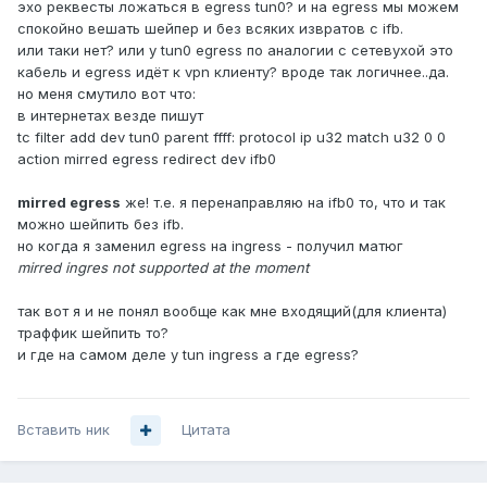
эхо реквесты ложаться в egress tun0? и на egress мы можем
спокойно вешать шейпер и без всяких извратов с ifb.
или таки нет? или у tun0 egress по аналогии с сетевухой это
кабель и egress идёт к vpn клиенту? вроде так логичнее..да.
но меня смутило вот что:
в интернетах везде пишут
tc filter add dev tun0 parent ffff: protocol ip u32 match u32 0 0
action mirred egress redirect dev ifb0
mirred egress
же! т.е. я перенаправляю на ifb0 то, что и так
можно шейпить без ifb.
но когда я заменил egress на ingress - получил матюг
mirred ingres not supported at the moment
так вот я и не понял вообще как мне входящий(для клиента)
траффик шейпить то?
и где на самом деле у tun ingress а где egress?
Вставить ник
Цитата