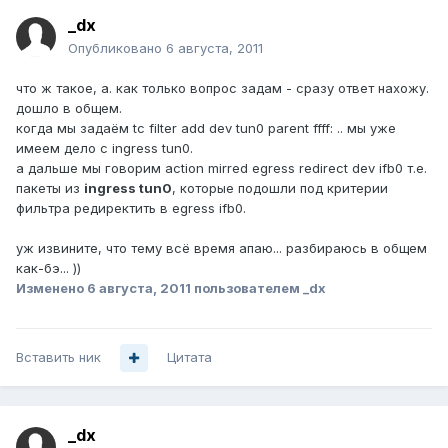
_dx
Опубликовано
6 августа, 2011
что ж такое, а. как только вопрос задам - сразу ответ нахожу.
дошло в общем.
когда мы задаём tc filter add dev tun0 parent ffff: .. мы уже
имеем дело с ingress tun0.
а дальше мы говорим action mirred egress redirect dev ifb0 т.е.
пакеты из
ingress tun0
, которые подошли под критерии
фильтра редиректить в egress ifb0.
уж извините, что тему всё время апаю... разбираюсь в общем
как-бэ... ))
Изменено
6 августа, 2011
пользователем _dx
Вставить ник
Цитата
_dx