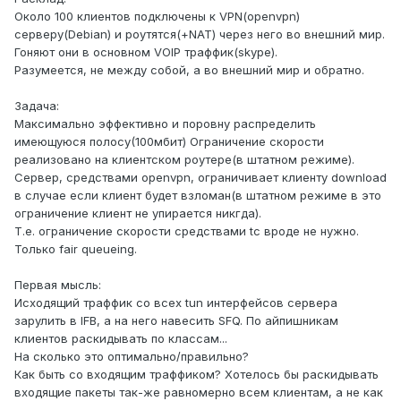
Около 100 клиентов подключены к VPN(openvpn)
серверу(Debian) и роутятся(+NAT) через него во внешний мир.
Гоняют они в основном VOIP траффик(skype).
Разумеется, не между собой, а во внешний мир и обратно.
Задача:
Максимально эффективно и поровну распределить
имеющуюся полосу(100мбит) Ограничение скорости
реализовано на клиентском роутере(в штатном режиме).
Сервер, средствами openvpn, ограничивает клиенту download
в случае если клиент будет взломан(в штатном режиме в это
ограничение клиент не упирается никгда).
Т.е. ограничение скорости средствами tc вроде не нужно.
Только fair queueing.
Первая мысль:
Исходящий траффик со всех tun интерфейсов сервера
зарулить в IFB, а на него навесить SFQ. По айпишникам
клиентов раскидывать по классам...
На сколько это оптимально/правильно?
Как быть со входящим траффиком? Хотелось бы раскидывать
входящие пакеты так-же равномерно всем клиентам, а не как