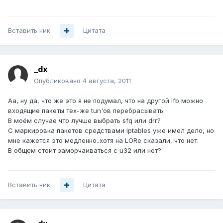
Вставить ник
Цитата
_dx
Опубликовано
4 августа, 2011
Аа, ну да, что же это я не подумал, что на другой ifb можно
входящие пакеты тех-же tun'ов перебрасывать.
В моём случае что лучше выбрать sfq или drr?
С маркировка пакетов средствами iptables уже имел дело, но
мне кажется это медленно..хотя на LORе сказали, что нет.
В общем стоит заморчаиваться с u32 или нет?
Вставить ник
Цитата