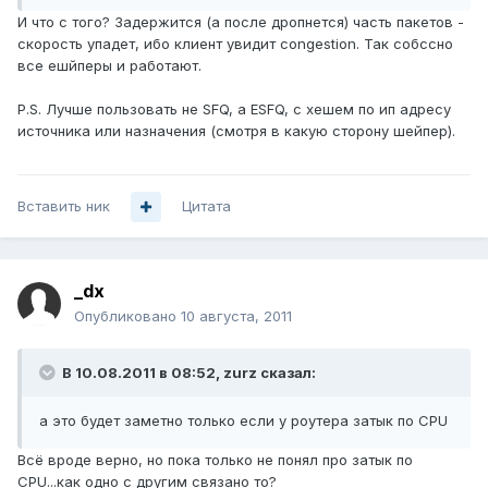
И что с того? Задержится (а после дропнется) часть пакетов -
скорость упадет, ибо клиент увидит congestion. Так собссно
все ешйперы и работают.
P.S. Лучше пользовать не SFQ, а ESFQ, с хешем по ип адресу
источника или назначения (смотря в какую сторону шейпер).
Вставить ник
Цитата
_dx
Опубликовано
10 августа, 2011
В 10.08.2011 в 08:52, zurz сказал:
а это будет заметно только если у роутера затык по CPU
Всё вроде верно, но пока только не понял про затык по
CPU...как одно с другим связано то?