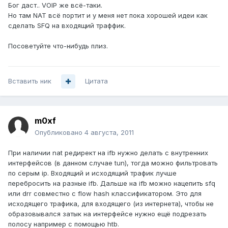
Бог даст.. VOIP же всё-таки.
Но там NAT всё портит и у меня нет пока хорошей идеи как
сделать SFQ на входящий траффик.
Посоветуйте что-нибудь плиз.
Вставить ник
Цитата
m0xf
Опубликовано
4 августа, 2011
При наличии nat редирект на ifb нужно делать с внутренних
интерфейсов (в данном случае tun), тогда можно фильтровать
по серым ip. Входящий и исходящий трафик лучше
перебросить на разные ifb. Дальше на ifb можно нацепить sfq
или drr совместно с flow hash классификатором. Это для
исходящего трафика, для входящего (из интернета), чтобы не
образовывался затык на интерфейсе нужно ещё подрезать
полосу например с помощью htb.