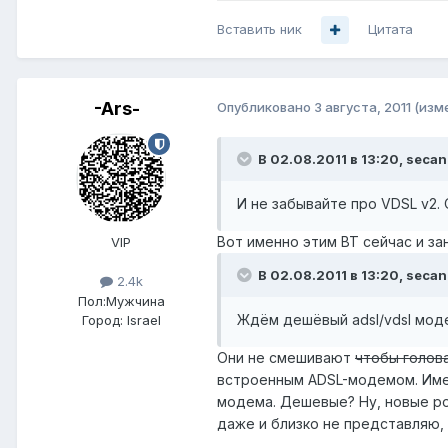
Вставить ник
Цитата
-Ars-
Опубликовано
3 августа, 2011
(изм
В 02.08.2011 в 13:20, secan
И не забывайте про VDSL v2.
Вот именно этим ВТ сейчас и за
VIP
В 02.08.2011 в 13:20, secan
2.4k
Пол:
Мужчина
Ждём дешёвый adsl/vdsl мод
Город:
Israel
Они не смешивают
чтобы голов
встроенным ADSL-модемом. Именн
модема. Дешевые? Ну, новые ро
даже и близко не представляю, 