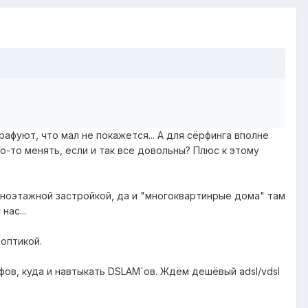
афуют, что мал не покажется... А для сёрфинга вполне
о-то менять, если и так все довольны? Плюс к этому
дноэтажной застройкой, да и "многоквартинрые дома" там
нас...
 оптикой.
ов, куда и навтыкать DSLAM`ов. Ждём дешёвый adsl/vdsl