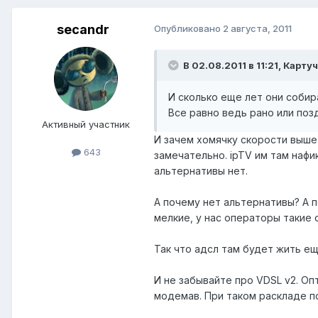
secandr
Опубликовано
2 августа, 2011
В 02.08.2011 в 11:21, Карту
И сколько еще лет они собир
Все равно ведь рано или поз
Активный участник
И зачем хомячку скорости выше 
643
замечательно. ipTV им там нафи
альтернативы нет.
А почему нет альтернативы? А 
мелкие, у нас операторы такие о
Так что адсл там будет жить ещё
И не забывайте про VDSL v2. О
модемав. При таком раскладе п