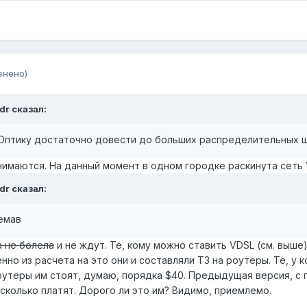
енено)
dr сказал:
 Оптику достаточно довести до больших распределительных ш
нимаются. На данный момент в одном городке раскинута сеть 
dr сказал:
емав
а не болела
и не ждут. Те, кому можно ставить VDSL (см. выше
о из расчета на это они и составляли ТЗ на роутеры. Те, у к
утеры им стоят, думаю, порядка $40. Предыдущая версия, с г
сколько платят. Дорого ли это им? Видимо, приемлемо.