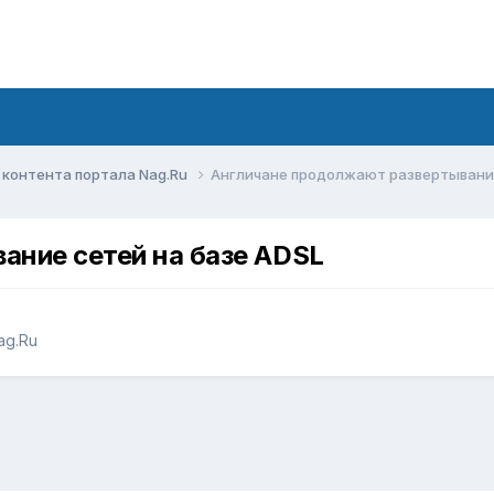
контента портала Nag.Ru
Англичане продолжают развертывание
ание сетей на базе ADSL
ag.Ru