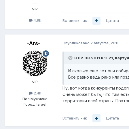
VIP
4.9k
Вставить ник
Цитата
-Ars-
Опубликовано
2 августа, 2011
В 02.08.2011 в 11:21, Карту
И сколько еще лет они собир
Все равно ведь рано или поз
VIP
Ну, вот когда конкуренты подопр
2.4k
Очень может быть, что там есть
Пол:
Мужчина
территории всей страны. Поэтом
Город:
Israel
Вставить ник
Цитата