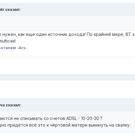
dr сказал:
о нужен, как еще один источник дохода! По крайней мере, ВТ з
lticast
ателем -Ars-
ччо сказал:
аются не списывать со счетов ADSL - 10-20-30 ?
дно придётся всё это к чёртовой матери выкинуть на свалку.