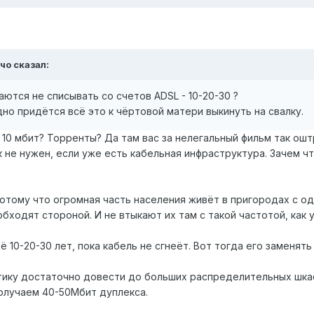
ччо сказал:
аются не списывать со счетов ADSL - 10-20-30 ?
дно придётся всё это к чёртовой матери выкинуть на свалку.
10 мбит? Торренты? Да там вас за нелегальный фильм так оштр
к не нужен, если уже есть кабельная инфраструктура. Зачем чт
потому что огромная часть населения живёт в пригородах с о
бходят стороной. И не втыкают их там с такой частотой, как у 
 10-20-30 лет, пока кабель не сгнеёт. Вот тогда его заменять
птику достаточно довести до больших распределительных шкаф
олучаем 40-50Мбит дуплекса.