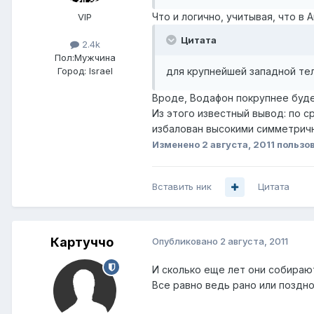
Что и логично, учитывая, что в
VIP
Цитата
2.4k
Пол:
Мужчина
для крупнейшей западной те
Город:
Israel
Вроде, Водафон покрупнее будет
Из этого известный вывод: по с
избалован высокими симметричн
Изменено
2 августа, 2011
пользов
Вставить ник
Цитата
Картуччо
Опубликовано
2 августа, 2011
И сколько еще лет они собирают
Все равно ведь рано или поздно