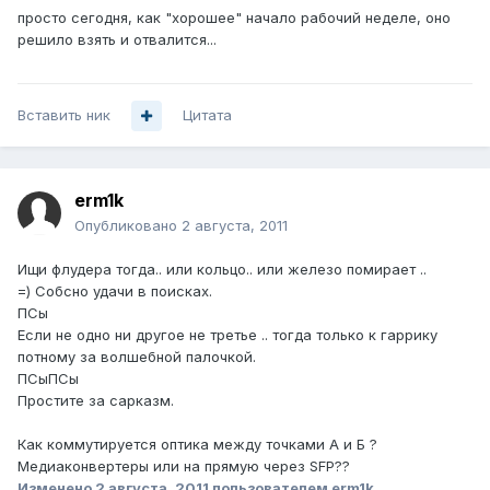
просто сегодня, как "хорошее" начало рабочий неделе, оно
решило взять и отвалится...
Вставить ник
Цитата
erm1k
Опубликовано
2 августа, 2011
Ищи флудера тогда.. или кольцо.. или железо помирает ..
=) Собсно удачи в поисках.
ПСы
Если не одно ни другое не третье .. тогда только к гаррику
потному за волшебной палочкой.
ПСыПСы
Простите за сарказм.
Как коммутируется оптика между точками А и Б ?
Медиаконвертеры или на прямую через SFP??
Изменено
2 августа, 2011
пользователем erm1k