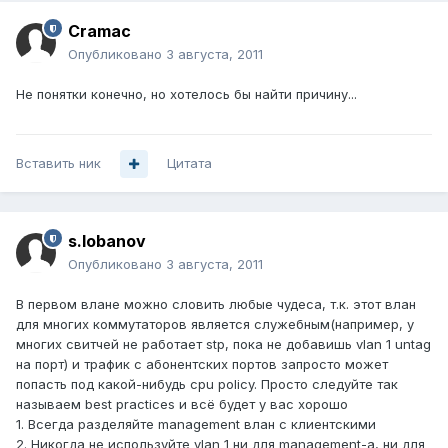
Cramac
Опубликовано
3 августа, 2011
Не понятки конечно, но хотелось бы найти причину...
Вставить ник
Цитата
s.lobanov
Опубликовано
3 августа, 2011
В первом влане можно словить любые чудеса, т.к. этот влан
для многих коммутаторов является служебным(например, у
многих свитчей не работает stp, пока не добавишь vlan 1 untag
на порт) и трафик с абонентских портов запросто может
попасть под какой-нибудь cpu policy. Просто следуйте так
называем best practices и всё будет у вас хорошо
1. Всегда разделяйте management влан с клиентскими
2. Никогда не используйте vlan 1 ни для management-а, ни для