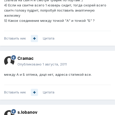
(Залезь на свитч и смотри трафик по портам. )
4) Если на свитче всего 1 юзверь сидит, тогда скорей всего
свитч голову пудрит, попробуй поставить аналгичную
железяку
5) Какое соединение между точкой "А" и точкой "Б" ?
Вставить ник
Цитата
Cramac
Опубликовано
1 августа, 2011
между А и Б оптика, дхцп нет, адреса статикой все.
Вставить ник
Цитата
s.lobanov