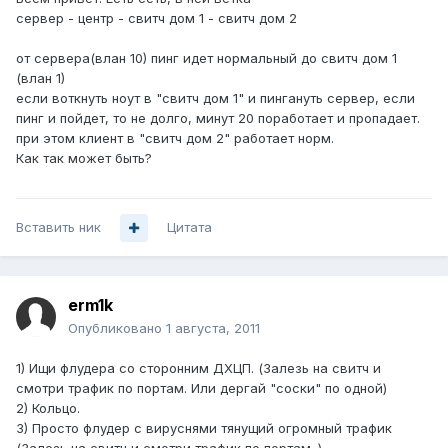
сервер - центр - свитч дом 1 - свитч дом 2
от сервера(влан 10) пинг идет нормальный до свитч дом 1
(влан 1)
если воткнуть ноут в "свитч дом 1" и пингануть сервер, если
пинг и пойдет, то не долго, минут 20 поработает и пропадает.
при этом клиент в "свитч дом 2" работает норм.
Как так может быть?
Вставить ник
Цитата
erm1k
Опубликовано
1 августа, 2011
1) Ищи флудера со сторонним ДХЦП. (Залезь на свитч и
смотри трафик по портам. Или дергай "соски" по одной)
2) Кольцо.
3) Просто флудер с вируснями тянущий огромный трафик