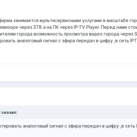
 фирма занимается мультисервисными услугами в масштабе гор
визоре через STB а на ПК через IP-TV Player. Перед нами сто
ителям города возможность просмотра видео города через ST
овать аналоговый сигнал с эфира передач в цифру ,в сеть IP
t сказал:
тировать аналоговый сигнал с эфира передач в цифру ,в сеть