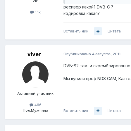
VIP
ресивер какой? DVB-C ?
1.1k
кодировка какая?
Вставить ник
Цитата
viver
Опубликовано
4 августа, 2011
DVB-S2 там, и скремблированно 
Мы купили проф NDS CAM, Казтел
Активный участник
466
Пол:
Мужчина
Вставить ник
Цитата