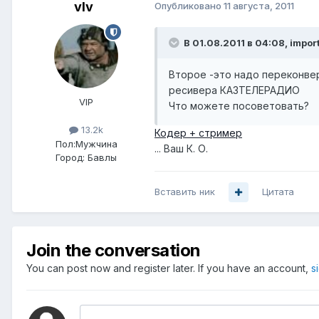
vIv
Опубликовано
11 августа, 2011
В 01.08.2011 в 04:08, impor
Второе -это надо переконвер
ресивера КАЗТЕЛЕРАДИО
VIP
Что можете посоветовать?
13.2k
Кодер + стример
Пол:
Мужчина
... Ваш К. О.
Город:
Бавлы
Вставить ник
Цитата
Join the conversation
You can post now and register later. If you have an account,
s