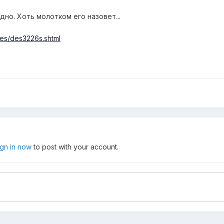
но. Хоть молотком его назовет...
hes/des3226s.shtml
ign in now
to post with your account.