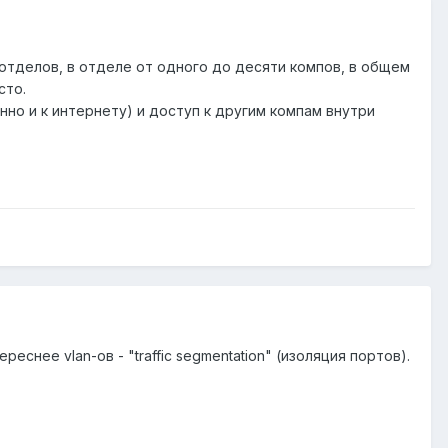
 отделов, в отделе от одного до десяти компов, в общем
сто.
нно и к интернету) и доступ к другим компам внутри
снее vlan-ов - "traffic segmentation" (изоляция портов).