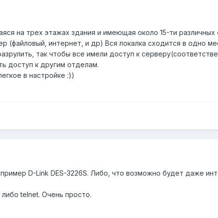
аяся на трех этажах здания и имеющая около 15-ти различных
р (файловый, интернет, и др) Вся локалка сходится в одно ме
азрулить, так чтобы все имели доступ к серверу(соответстве
ть доступ к другим отделам.
гкое в настройке :))
ример D-Link DES-3226S. Либо, что возможно будет даже интере
либо telnet. Очень просто.