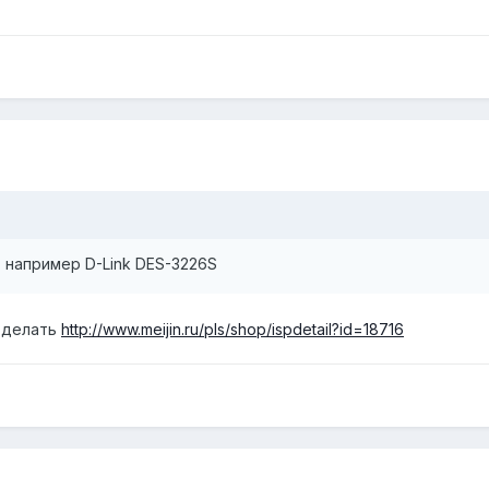
 например D-Link DES-3226S
о делать
http://www.meijin.ru/pls/shop/ispdetail?id=18716