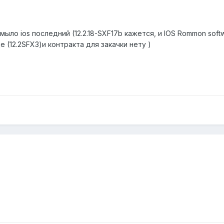
мыло ios последний (12.2.18-SXF17b кажется, и IOS Rommon sof
е (12.2SFX3)и контракта для закачки нету )