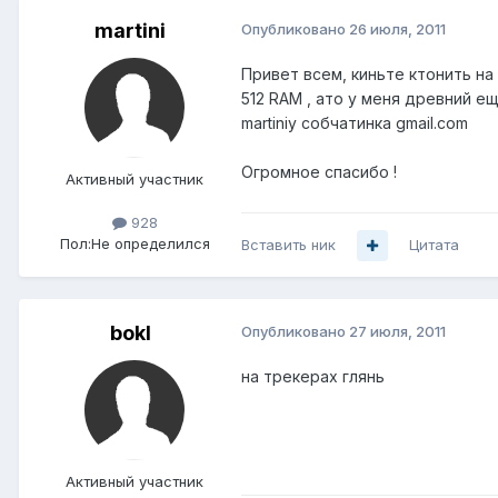
martini
Опубликовано
26 июля, 2011
Привет всем, киньте ктонить на 
512 RAM , ато у меня древний ещ
martiniy собчатинка gmail.com
Огромное спасибо !
Активный участник
928
Пол:
Не определился
Вставить ник
Цитата
bokl
Опубликовано
27 июля, 2011
на трекерах глянь
Активный участник