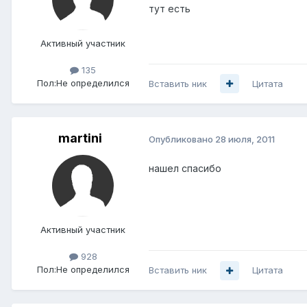
тут есть
Активный участник
135
Пол:
Не определился
Вставить ник
Цитата
martini
Опубликовано
28 июля, 2011
нашел спасибо
Активный участник
928
Пол:
Не определился
Вставить ник
Цитата