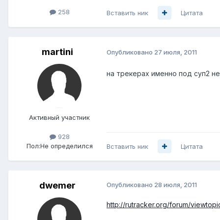
258
Вставить ник
Цитата
martini
Опубликовано
27 июля, 2011
на трекерах именно под суп2 не
Активный участник
928
Пол:
Не определился
Вставить ник
Цитата
dwemer
Опубликовано
28 июля, 2011
http://rutracker.org/forum/viewto