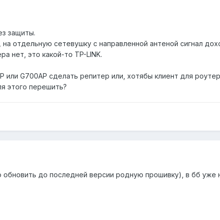
ез защиты.
, на отдельную сетевушку с направленной антеной сигнал дох
а нет, это какой-то TP-LINK.
AP или G700AP сделать репитер или, хотябы клиент для роуте
ля этого перешить?
о обновить до последней версии родную прошивку), в бб уже 