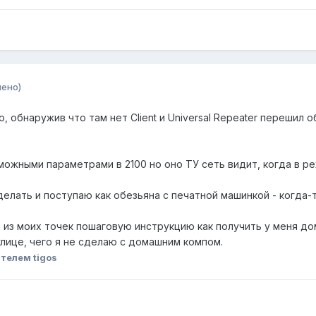
нено)
, обнаружив что там нет Client и Universal Repeater перешил о
можными параметрами в 2100 но оно ТУ сеть видит, когда в р
лать и поступаю как обезьяна с печатной машинкой - когда-т
о из моих точек пошаговую инструкцию как получить у меня д
улице, чего я не сделаю с домашним компом.
телем tigos