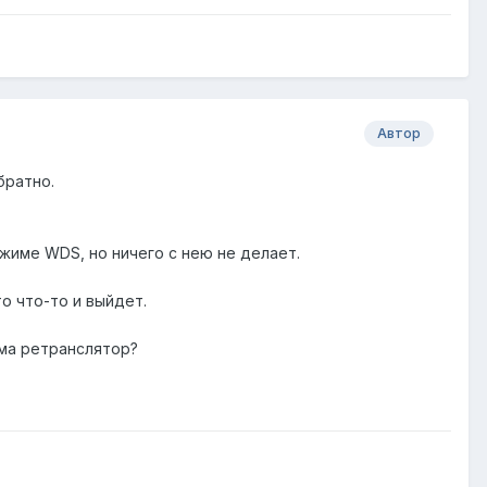
Автор
братно.
ежиме WDS, но ничего с нею не делает.
о что-то и выйдет.
ома ретранслятор?