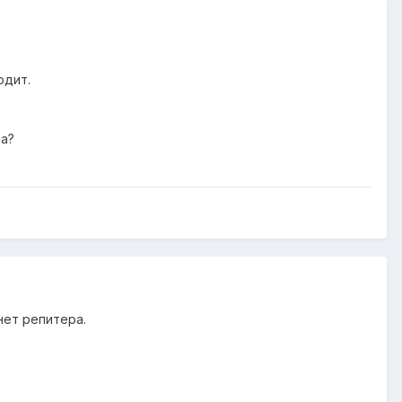
одит.
ра?
нет репитера.