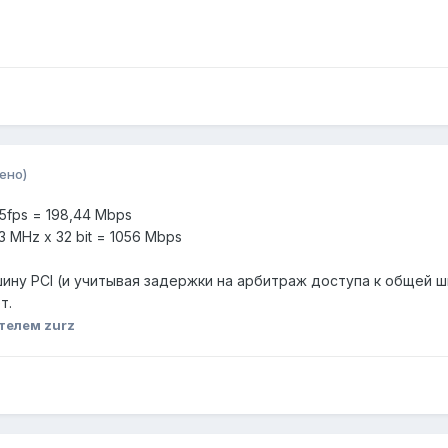
ено)
25fps = 198,44 Mbps
 MHz x 32 bit = 1056 Mbps
шину PCI (и учитывая задержки на арбитраж доступа к общей ш
т.
телем zurz