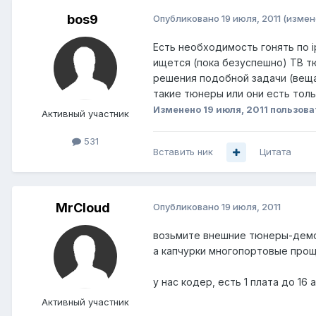
bos9
Опубликовано
19 июля, 2011
(измен
Есть необходимость гонять по i
ищется (пока безуспешно) ТВ т
решения подобной задачи (веща
такие тюнеры или они есть толь
Изменено
19 июля, 2011
пользова
Активный участник
531
Вставить ник
Цитата
MrCloud
Опубликовано
19 июля, 2011
возьмите внешние тюнеры-дем
а капчурки многопортовые прощ
у нас кодер, есть 1 плата до 1
Активный участник