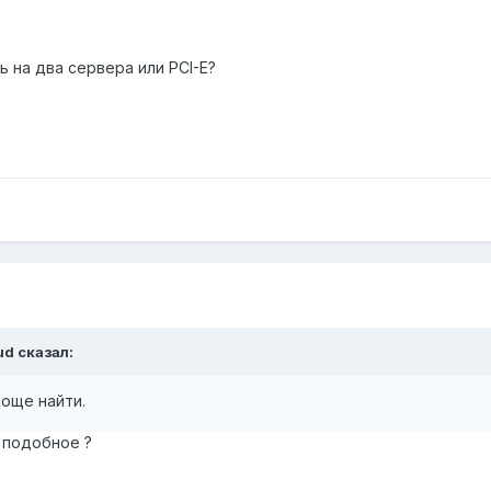
ь на два сервера или PCI-E?
ud сказал:
още найти.
 подобное ?