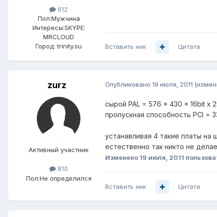
612
Пол:
Мужчина
Интересы:
SKYPE:
MRCLOUD
Город:
trinity.su
Вставить ник
Цитата
zurz
Опубликовано
19 июля, 2011
(измен
сырой PAL = 576 x 430 x 16bit x 
пропускная способность PCI = 33
устанавливая 4 такие платы на 
естественно так никто не делае
Активный участник
Изменено
19 июля, 2011
пользова
810
Пол:
Не определился
Вставить ник
Цитата