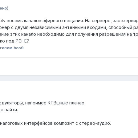
ено)
ptv восемь каналов эфирного вещания. На сервере, зарезервиро
юнер с двумя независимыми антенными входами, способный раб
ние этих канало необходимо для получения разрешения на т
ко под PCI-E?
телем bos9
одуляторы, например КТВшные планар
е найти.
6 аналоговых интерфейсов композит с стерео-аудио.