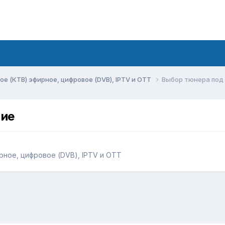
ое (КТВ) эфирное, цифровое (DVB), IPTV и OTT
Выбор тюнера под
ние
рное, цифровое (DVB), IPTV и OTT