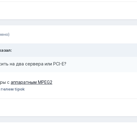
нено)
казал:
ить на два сервера или PCI-E?
еры с
аппаратным MPEG2
телем tipok