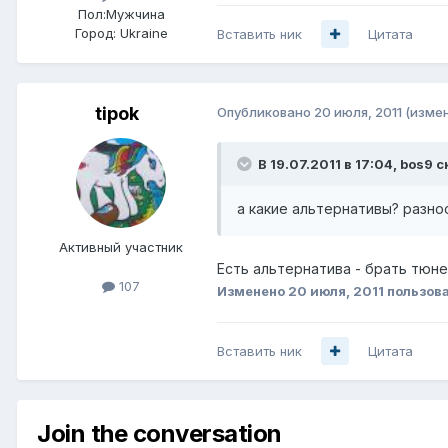
Пол:
Мужчина
Город:
Ukraine
Вставить ник
Цитата
tipok
Опубликовано
20 июля, 2011
(изме
В 19.07.2011 в 17:04, bos9 с
а какие альтернативы? разнос
Активный участник
Есть альтернатива - брать тюн
107
Изменено
20 июля, 2011
пользова
Вставить ник
Цитата
Join the conversation